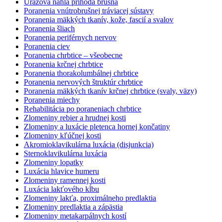
Úrazová náhla príhoda brušná
Poranenia vnútrobrušnej tráviacej sústavy
Poranenia mäkkých tkanív, kože, fascií a svalov
Poranenia šliach
Poranenia periférnych nervov
Poranenia ciev
Poranenia chrbtice – všeobecne
Poranenia krčnej chrbtice
Poranenia thorakolumbálnej chrbtice
Poranenia nervových štruktúr chrbtice
Poranenia mäkkých tkanív krčnej chrbtice (svaly, väzy)
Poranenia miechy
Rehabilitácia po poraneniach chrbtice
Zlomeniny rebier a hrudnej kosti
Zlomeniny a luxácie pletenca hornej končatiny
Zlomeniny kľúčnej kosti
Akromioklavikulárna luxácia (disjunkcia)
Sternoklavikulárna luxácia
Zlomeniny lopatky
Luxácia hlavice humeru
Zlomeniny ramennej kosti
Luxácia lakťového kĺbu
Zlomeniny lakťa, proximálneho predlaktia
Zlomeniny predlaktia a zápästia
Zlomeniny metakarpálnych kostí