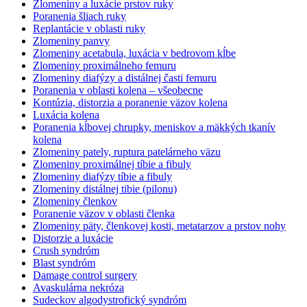
Zlomeniny a luxácie prstov ruky
Poranenia šliach ruky
Replantácie v oblasti ruky
Zlomeniny panvy
Zlomeniny acetabula, luxácia v bedrovom kĺbe
Zlomeniny proximálneho femuru
Zlomeniny diafýzy a distálnej časti femuru
Poranenia v oblasti kolena – všeobecne
Kontúzia, distorzia a poranenie väzov kolena
Luxácia kolena
Poranenia kĺbovej chrupky, meniskov a mäkkých tkanív
kolena
Zlomeniny pately, ruptura patelárneho väzu
Zlomeniny proximálnej tíbie a fibuly
Zlomeniny diafýzy tíbie a fibuly
Zlomeniny distálnej tibie (pilonu)
Zlomeniny členkov
Poranenie väzov v oblasti členka
Zlomeniny päty, členkovej kosti, metatarzov a prstov nohy
Distorzie a luxácie
Crush syndróm
Blast syndróm
Damage control surgery
Avaskulárna nekróza
Sudeckov algodystrofický syndróm