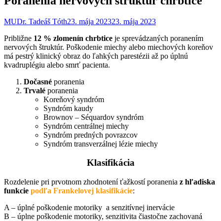
Poranenia nervových štruktúr chrbtice
MUDr. Tadeáš Tóth
23. mája 2023
23. mája 2023
Približne
12 % zlomenín chrbtice
je sprevádzaných poranením
nervových štruktúr. Poškodenie miechy alebo miechových koreňov
má pestrý klinický obraz do ľahkých parestézii až po úplnú
kvadruplégiu alebo smrť pacienta.
Dočasné
poranenia
Trvalé
poranenia
Koreňový syndróm
Syndróm kaudy
Brownov – Séquardov syndróm
Syndróm centrálnej miechy
Syndróm predných povrazcov
Syndróm transverzálnej lézie miechy
Klasifikácia
Rozdelenie pri prvotnom zhodnotení ťažkostí poranenia
z hľadiska
funkcie
podľa Frankelovej klasifikácie
:
A – úplné poškodenie motoriky a senzitívnej inervácie
B – úplne poškodenie motoriky, senzitivita čiastočne zachovaná