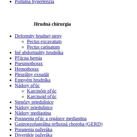
Portálna hypertenzia
Hrudná chirurgia
Deformity hrudnej steny
Pectus excavatum
Pectus carinatum
Iné abdormality hrudníka
Pľúcna hernia
Pneumothorax
Hemothorax
Pleurálny exsudát
Empyém hrudníka
Nádory pľúc
Karcinóm pľúc
Karcinoid pľúc
Stenózy priedušnice
Nádory priedušnice
Nádory mediastina
Poranenia pľúc a orgánov mediastina
Gastroezofageálna refluxná choroba (GERD)
Poranenia pažeráka
Divertikle pažeráka