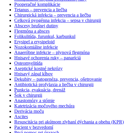
Pooperačné komplikácie
Tetanus – prevencia a liečba
Chirurgická infekcia – prevencia a liečba
Celková pyogénna infekcia – sepsa v chirurgii
Abscesy brušnej dutiny
Flegmóna a absces
Folikulitída, furunkul, karbunkul
Erysipel a erysipeloid
Nozokomiálne infekcie
Anaeróbne infekcie – plynová flegmóna
Hnisavé ochorenia ruky – panaríciá
Osteomyelitída
Aseptické kostné nekrózy
Hnisavý zápal kĺbov
Dekubity – patogenéza, prevencia, ošetrovanie
Antibiotická profylaxia a liečba v chirurgii
Punkcia, evakuácia, drenáž
Šok v chirurgii
Anastomózy a stómie
Katetrizácia močového mechúra
Derivácia moču
Ascites
Resuscitácia pri akútnom zlyhaní dýchania a obehu (KPR)
Pacient v bezvedomí
Prvá pomoc pri úrazoch