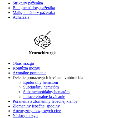
Striktury pažeráka
Benígne nádory pažeráka
Malígne nádory pažeráka
Achalázia
Neurochirurgia
Otras mozgu
Kontúzia mozgu
Axonálne poranenie
Delenie poúrazových krvácaní vnútrolebia
Epidurálny hematóm
Subdurálny hematóm
Subarachnoidálny hematóm
Intracerebrálne krvácanie
Poranenia a zlomeniny lebečnej klenby
Zlomeniny lebečnej spodiny
Aneuryzmy mozgových ciev
Nádory mozgu