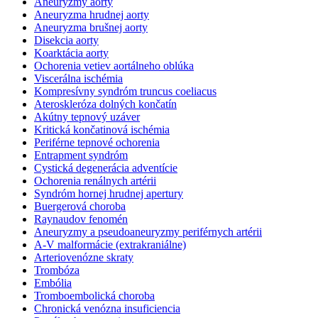
Aneuryzmy aorty
Aneuryzma hrudnej aorty
Aneuryzma brušnej aorty
Disekcia aorty
Koarktácia aorty
Ochorenia vetiev aortálneho oblúka
Viscerálna ischémia
Kompresívny syndróm truncus coeliacus
Ateroskleróza dolných končatín
Akútny tepnový uzáver
Kritická končatinová ischémia
Periférne tepnové ochorenia
Entrapment syndróm
Cystická degenerácia adventície
Ochorenia renálnych artérii
Syndróm hornej hrudnej apertury
Buergerová choroba
Raynaudov fenomén
Aneuryzmy a pseudoaneuryzmy periférnych artérii
A-V malformácie (extrakraniálne)
Arteriovenózne skraty
Trombóza
Embólia
Tromboembolická choroba
Chronická venózna insuficiencia