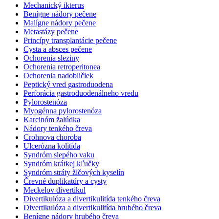
Mechanický ikterus
Benígne nádory pečene
Malígne nádory pečene
Metastázy pečene
Princípy transplantácie pečene
Cysta a absces pečene
Ochorenia sleziny
Ochorenia retroperitonea
Ochorenia nadobličiek
Peptický vred gastroduodena
Perforácia gastroduodenálneho vredu
Pylorostenóza
Myogénna pylorostenóza
Karcinóm žalúdka
Nádory tenkého čreva
Crohnova choroba
Ulcerózna kolitída
Syndróm slepého vaku
Syndróm krátkej kľučky
Syndróm stráty žlčových kyselín
Črevné duplikatúry a cysty
Meckelov divertikul
Divertikulóza a divertikulitída tenkého čreva
Divertikulóza a divertikulitída hrubého čreva
Benígne nádory hrubého čreva