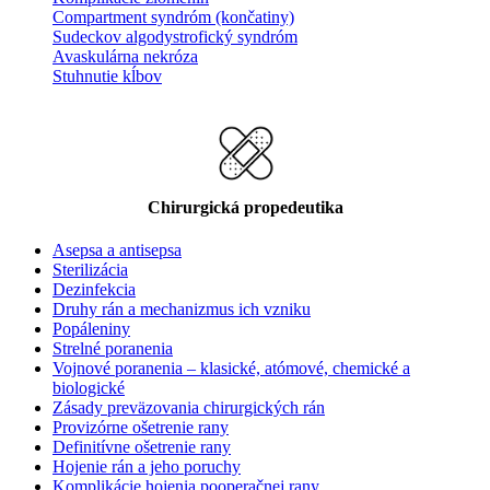
Compartment syndróm (končatiny)
Sudeckov algodystrofický syndróm
Avaskulárna nekróza
Stuhnutie kĺbov
Chirurgická propedeutika
Asepsa a antisepsa
Sterilizácia
Dezinfekcia
Druhy rán a mechanizmus ich vzniku
Popáleniny
Strelné poranenia
Vojnové poranenia – klasické, atómové, chemické a
biologické
Zásady preväzovania chirurgických rán
Provizórne ošetrenie rany
Definitívne ošetrenie rany
Hojenie rán a jeho poruchy
Komplikácie hojenia pooperačnej rany