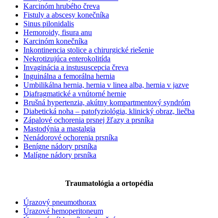
Karcinóm hrubého čreva
Fistuly a abscesy konečníka
Sinus pilonidalis
Hemoroidy, fisura anu
Karcinóm konečníka
Inkontinencia stolice a chirurgické riešenie
Nekrotizujúca enterokolitída
Invaginácia a instususcepcia čreva
Inguinálna a femorálna hernia
Umbilikálna hernia, hernia v linea alba, hernia v jazve
Diafragmatické a vnútorné hernie
Brušná hypertenzia, akútny kompartmentový syndróm
Diabetická noha – patofyziológia, klinický obraz, liečba
Zápalové ochorenia prsnej žľazy a prsníka
Mastodýnia a mastalgia
Nenádorové ochorenia prsníka
Benígne nádory prsníka
Malígne nádory prsníka
Traumatológia a ortopédia
Úrazový pneumothorax
Úrazové hemoperitoneum