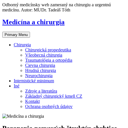
Skip
Odborný medicínsky web zameraný na chirurgiu a urgentnú
to
medicínu. Autor: MUDr. Tadeáš Tóth
content
Medicína a chirurgia
Primary Menu
Chirurgia
Chirurgická propedeutika
Všeobecná chirurgia
Traumatológia a ortopédia
Cievna chirurgia
Hrudná chirurgia
Neurochirurgia
Internistické minimum
Iné
Zdroje a literatúra
Základný chirurgický kmeň CZ
Kontakt
Ochrana osobných údajov