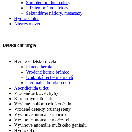
Supratentoriálne nádory
Infratentoriálne nádory
Sekundárne nádory, metastázy
Hydrocefalus
Absces mozgu
Detská chirurgia
Hernie v detskom veku
Pľúcna hernia
Vrodené hernie bránice
Umbilikálna hernia u detí
Inguinálna hernia u detí
Apendicitída u detí
Vrodené srdcové chyby
Kardiomyopatie u detí
Vrodené malformácie končatín
Vrodené defekty brušnej steny
Vývinové anomálie obličiek
Vývinové anomálie močovodu
Vývinové anomálie mužského genitálu
Hydrokéla