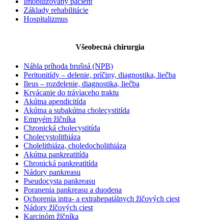
Imobilizovaný pacient
Základy rehabilitácie
Hospitalizmus
Všeobecná chirurgia
Náhla príhoda brušná (NPB)
Peritonitídy – delenie, príčiny, diagnostika, liečba
Ileus – rozdelenie, diagnostika, liečba
Krvácanie do tráviaceho traktu
Akútna apendicitída
Akútna a subakútna cholecystitída
Empyém žlčníka
Chronická cholecystitída
Cholecystolithiáza
Cholelithiáza, choledocholithiáza
Akútna pankreatitída
Chronická pankreatitída
Nádory pankreasu
Pseudocysta pankreasu
Poranenia pankreasu a duodena
Ochorenia intra- a extrahepatálnych žlčových ciest
Nádory žlčových ciest
Karcinóm žlčníka