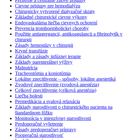
Periférne a centrálne žilové prístupy
Cievne prístupy pre hemodialýzu
Chirurgicky vytvorené dialyzačné skraty
Základné chirurgické cievne výkony
Endovaskulárna liečba cievnych ochorení
Prevencia tromboembolickej choroby
Použitie antiagregancii, antikoagulancii a fibrinolytík v
chirurgii
Zásady hemostázy v chirurgii
Krvné transfúzie
Základy a zásady infúznej terapie
Základy parenterálnej výživy
Malnutrícia
Tracheostómia a koniotómia
Lokálne znecitlivenie – spôsoby, lokálne anestetiká
Zvodové znecitlivenie (zvodová anestézia)
Celkové znecitlivenie (celková anestézia)
Liečba bolesti
Premedikácia a svalová relaxácia
Základy starostlivosti o chirurgického pacienta na
štandardnom lôžku
Monitorácia v intenzívnej starostlivosti
Predoperačné vyšetrenie
Zásady predoperačnej prípravy
Pooperačná starostlivosť