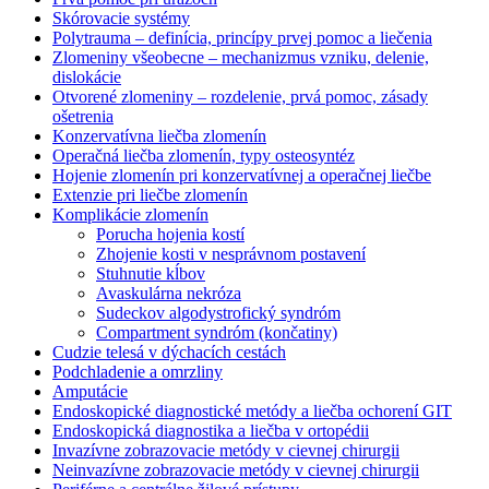
Skórovacie systémy
Polytrauma – definícia, princípy prvej pomoc a liečenia
Zlomeniny všeobecne – mechanizmus vzniku, delenie,
dislokácie
Otvorené zlomeniny – rozdelenie, prvá pomoc, zásady
ošetrenia
Konzervatívna liečba zlomenín
Operačná liečba zlomenín, typy osteosyntéz
Hojenie zlomenín pri konzervatívnej a operačnej liečbe
Extenzie pri liečbe zlomenín
Komplikácie zlomenín
Porucha hojenia kostí
Zhojenie kosti v nesprávnom postavení
Stuhnutie kĺbov
Avaskulárna nekróza
Sudeckov algodystrofický syndróm
Compartment syndróm (končatiny)
Cudzie telesá v dýchacích cestách
Podchladenie a omrzliny
Amputácie
Endoskopické diagnostické metódy a liečba ochorení GIT
Endoskopická diagnostika a liečba v ortopédii
Invazívne zobrazovacie metódy v cievnej chirurgii
Neinvazívne zobrazovacie metódy v cievnej chirurgii