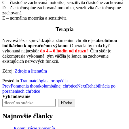
C – čiastočne zachovaná motorika, senzitivita čiastočne zachovaná
D – čiastočne/plne zachovaná motorika, senzitivita čiastočne/plne
zachovaná
E – normálna motorika a senzitivita
Terapia
Nervová lézia sprevádzajúca zlomeninu chrbtice je
absolútnou
indikáciou k operačnému výkonu
. Operácia by mala byť
vykonaná najneskôr
do 4 – 6 hodín od úrazu!
Čím skôr je
dekompresia vykonaná, tým väčšia je šanca na zachovanie
existujúcich nervových funkcii.
Zdroj:
Zdroje a literatúra
Posted in
Traumatológia a ortopédia
Post
Prev
Poranenia thorakolumbálnej chrbtice
Next
Rehabilitácia po
poraneniach chrbtice
navigation
Vyhľadávanie
Hľadať
Najnovšie články
Komplikácie zlomenín