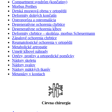
Compartment syndróm (končatiny)
Morbus Perthes
Detská mozgová obrna v ortopédii
Deformity dolných končatín
Osteoporóza a osteomalácia
Degeneratívne ochorenia chrbtice
Degeneratívne ochorenia kĺbov
Deformity chrbtice – skolióza, morbus Scheuermann
Zápalové ochorenia chrbtice
Reumatologické ochorenia v ortopédii
Metabolické artropatie
Umelé kĺbové náhrady
Ortézy, protézy a ortopedické pomôcky
Nádory skeletu
Nádory svalov
Nádory mäkkých tkanív
Metastázy v kostiach
Cievna chirurgia