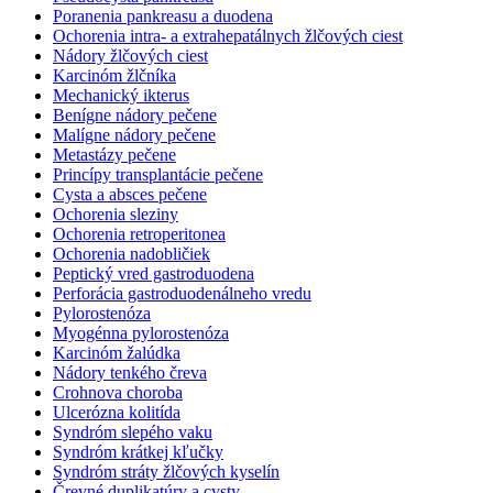
Poranenia pankreasu a duodena
Ochorenia intra- a extrahepatálnych žlčových ciest
Nádory žlčových ciest
Karcinóm žlčníka
Mechanický ikterus
Benígne nádory pečene
Malígne nádory pečene
Metastázy pečene
Princípy transplantácie pečene
Cysta a absces pečene
Ochorenia sleziny
Ochorenia retroperitonea
Ochorenia nadobličiek
Peptický vred gastroduodena
Perforácia gastroduodenálneho vredu
Pylorostenóza
Myogénna pylorostenóza
Karcinóm žalúdka
Nádory tenkého čreva
Crohnova choroba
Ulcerózna kolitída
Syndróm slepého vaku
Syndróm krátkej kľučky
Syndróm stráty žlčových kyselín
Črevné duplikatúry a cysty