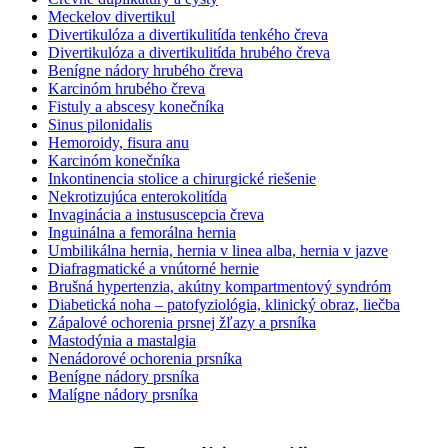
Meckelov divertikul
Divertikulóza a divertikulitída tenkého čreva
Divertikulóza a divertikulitída hrubého čreva
Benígne nádory hrubého čreva
Karcinóm hrubého čreva
Fistuly a abscesy konečníka
Sinus pilonidalis
Hemoroidy, fisura anu
Karcinóm konečníka
Inkontinencia stolice a chirurgické riešenie
Nekrotizujúca enterokolitída
Invaginácia a instususcepcia čreva
Inguinálna a femorálna hernia
Umbilikálna hernia, hernia v linea alba, hernia v jazve
Diafragmatické a vnútorné hernie
Brušná hypertenzia, akútny kompartmentový syndróm
Diabetická noha – patofyziológia, klinický obraz, liečba
Zápalové ochorenia prsnej žľazy a prsníka
Mastodýnia a mastalgia
Nenádorové ochorenia prsníka
Benígne nádory prsníka
Malígne nádory prsníka