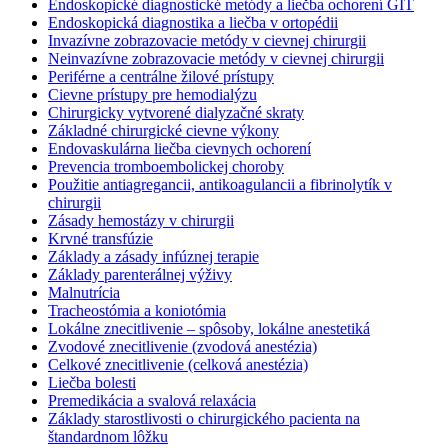
Endoskopické diagnostické metódy a liečba ochorení GIT
Endoskopická diagnostika a liečba v ortopédii
Invazívne zobrazovacie metódy v cievnej chirurgii
Neinvazívne zobrazovacie metódy v cievnej chirurgii
Periférne a centrálne žilové prístupy
Cievne prístupy pre hemodialýzu
Chirurgicky vytvorené dialyzačné skraty
Základné chirurgické cievne výkony
Endovaskulárna liečba cievnych ochorení
Prevencia tromboembolickej choroby
Použitie antiagregancii, antikoagulancii a fibrinolytík v
chirurgii
Zásady hemostázy v chirurgii
Krvné transfúzie
Základy a zásady infúznej terapie
Základy parenterálnej výživy
Malnutrícia
Tracheostómia a koniotómia
Lokálne znecitlivenie – spôsoby, lokálne anestetiká
Zvodové znecitlivenie (zvodová anestézia)
Celkové znecitlivenie (celková anestézia)
Liečba bolesti
Premedikácia a svalová relaxácia
Základy starostlivosti o chirurgického pacienta na
štandardnom lôžku