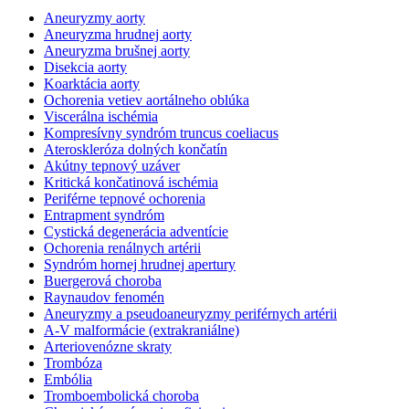
Aneuryzmy aorty
Aneuryzma hrudnej aorty
Aneuryzma brušnej aorty
Disekcia aorty
Koarktácia aorty
Ochorenia vetiev aortálneho oblúka
Viscerálna ischémia
Kompresívny syndróm truncus coeliacus
Ateroskleróza dolných končatín
Akútny tepnový uzáver
Kritická končatinová ischémia
Periférne tepnové ochorenia
Entrapment syndróm
Cystická degenerácia adventície
Ochorenia renálnych artérii
Syndróm hornej hrudnej apertury
Buergerová choroba
Raynaudov fenomén
Aneuryzmy a pseudoaneuryzmy periférnych artérii
A-V malformácie (extrakraniálne)
Arteriovenózne skraty
Trombóza
Embólia
Tromboembolická choroba