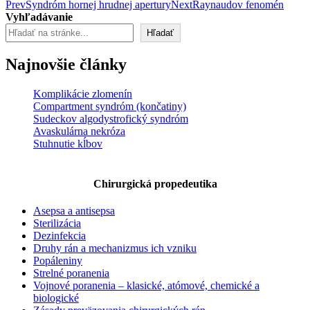
Post
Prev
Syndróm hornej hrudnej apertury
Next
Raynaudov fenomén
Vyhľadávanie
navigation
Hľadať
Najnovšie články
Komplikácie zlomenín
Compartment syndróm (končatiny)
Sudeckov algodystrofický syndróm
Avaskulárna nekróza
Stuhnutie kĺbov
Chirurgická propedeutika
Asepsa a antisepsa
Sterilizácia
Dezinfekcia
Druhy rán a mechanizmus ich vzniku
Popáleniny
Strelné poranenia
Vojnové poranenia – klasické, atómové, chemické a
biologické