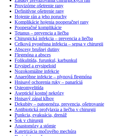
Zásady preväzovania chirurgických rán
Provizórne ošetrenie rany
Definitívne ošetrenie rany
Hojenie rán a jeho poruchy
Komplikácie hojenia pooperačnej rany
Pooperačné komplikácie
Tetanus – prevencia a liečba
Chirurgická infekcia – prevencia a liečba
Celková pyogénna infekcia – sepsa v chirurgii
Abscesy brušnej dutiny
Flegmóna a absces
Folikulitída, furunkul, karbunkul
Erysipel a erysipeloid
Nozokomiálne infekcie
Anaeróbne infekcie – plynová flegmóna
Hnisavé ochorenia ruky – panaríciá
Osteomyelitída
Aseptické kostné nekrózy
Hnisavý zápal kĺbov
Dekubity – patogenéza, prevencia, ošetrovanie
Antibiotická profylaxia a liečba v chirurgii
Punkcia, evakuácia, drenáž
Šok v chirurgii
Anastomózy a stómie
Katetrizácia močového mechúra