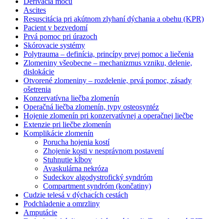
Derivácia moču
Ascites
Resuscitácia pri akútnom zlyhaní dýchania a obehu (KPR)
Pacient v bezvedomí
Prvá pomoc pri úrazoch
Skórovacie systémy
Polytrauma – definícia, princípy prvej pomoc a liečenia
Zlomeniny všeobecne – mechanizmus vzniku, delenie,
dislokácie
Otvorené zlomeniny – rozdelenie, prvá pomoc, zásady
ošetrenia
Konzervatívna liečba zlomenín
Operačná liečba zlomenín, typy osteosyntéz
Hojenie zlomenín pri konzervatívnej a operačnej liečbe
Extenzie pri liečbe zlomenín
Komplikácie zlomenín
Porucha hojenia kostí
Zhojenie kosti v nesprávnom postavení
Stuhnutie kĺbov
Avaskulárna nekróza
Sudeckov algodystrofický syndróm
Compartment syndróm (končatiny)
Cudzie telesá v dýchacích cestách
Podchladenie a omrzliny
Amputácie