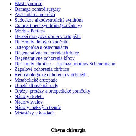
Blast syndróm
Damage control surgery
Avaskulárna nekróza
Sudeckov algodystrofický syndróm
Compartment syndróm (končatiny)
Morbus Perthes
Detská mozgová obrna v ortopédii
Deformity dolných končatín
Osteoporóza a osteomalácia
Degeneratívne ochorenia chrbtice
Degeneratívne ochorenia kĺbov
Deformity chrbtice – skolióza, morbus Scheuermann
Zápalové ochorenia chrbtice
Reumatologické ochorenia v ortopédii
Metabolické artropatie
Umelé kĺbové náhrady
Ortézy, protézy a ortopedické pomôcky
Nádory skeletu
Nádory svalov
Nádory mäkkých tkanív
Metastázy v kostiach
Cievna chirurgia