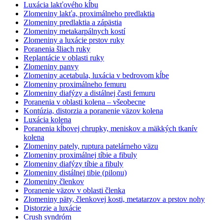
Luxácia lakťového kĺbu
Zlomeniny lakťa, proximálneho predlaktia
Zlomeniny predlaktia a zápästia
Zlomeniny metakarpálnych kostí
Zlomeniny a luxácie prstov ruky
Poranenia šliach ruky
Replantácie v oblasti ruky
Zlomeniny panvy
Zlomeniny acetabula, luxácia v bedrovom kĺbe
Zlomeniny proximálneho femuru
Zlomeniny diafýzy a distálnej časti femuru
Poranenia v oblasti kolena – všeobecne
Kontúzia, distorzia a poranenie väzov kolena
Luxácia kolena
Poranenia kĺbovej chrupky, meniskov a mäkkých tkanív
kolena
Zlomeniny pately, ruptura patelárneho väzu
Zlomeniny proximálnej tíbie a fibuly
Zlomeniny diafýzy tíbie a fibuly
Zlomeniny distálnej tibie (pilonu)
Zlomeniny členkov
Poranenie väzov v oblasti členka
Zlomeniny päty, členkovej kosti, metatarzov a prstov nohy
Distorzie a luxácie
Crush syndróm