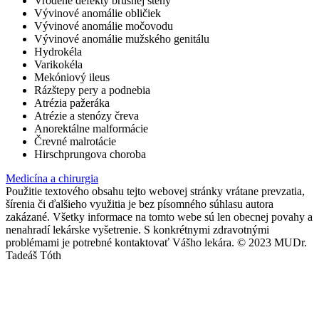
Vrodené defekty brušnej steny
Vývinové anomálie obličiek
Vývinové anomálie močovodu
Vývinové anomálie mužského genitálu
Hydrokéla
Varikokéla
Mekóniový ileus
Rázštepy pery a podnebia
Atrézia pažeráka
Atrézie a stenózy čreva
Anorektálne malformácie
Črevné malrotácie
Hirschprungova choroba
Medicína a chirurgia
Použitie textového obsahu tejto webovej stránky vrátane prevzatia,
šírenia či ďalšieho využitia je bez písomného súhlasu autora
zakázané. Všetky informace na tomto webe sú len obecnej povahy a
nenahradí lekárske vyšetrenie. S konkrétnymi zdravotnými
problémami je potrebné kontaktovať Vášho lekára. © 2023 MUDr.
Tadeáš Tóth