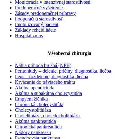
Monitorácia v intenzívnej starostlivosti
Predoperačné vyšetrenie
Zásady predoperačnej prípravy
Pooperačná starostlivosť
Imobilizovaný pacient
Základy rehabilitácie
Hospitalizmus
Všeobecná chirurgia
Náhla príhoda brušná (NPB)
Peritonitídy – delenie, príčiny, diagnostika, liečba
Ileus – rozdelenie, diagnostika, liečba
Krvácanie do tráviaceho traktu
Akútna apendicitída
Akútna a subakútna cholecystitída
Empyém žlčníka
Chronická cholecystitída
Cholecystolithiáza
Cholelithiáza, choledocholithiáza
Akútna pankreatitída
Chronická pankreatitída
Nádory pankreasu
Pseudocysta pankreasu