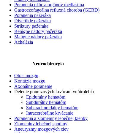
Poranenia pľúc a orgánov mediastina
Gastroezofageálna refluxná choroba (GERD)
Poranenia pažeráka
Divertikle pažeráka
Striktury pažeráka
Benígne nádory pažeráka
Malígne nádory pažeráka
Achalázia
Neurochirurgia
Otras mozgu
Kontúzia mozgu
Axonálne poranenie
Delenie poúrazových krvácaní vnútrolebia
Epidurálny hematóm
Subdurálny hematóm
Subarachnoidálny hematóm
Intracerebrálne krvácanie
Poranenia a zlomeniny lebečnej klenby
Zlomeniny lebečnej spodiny
Aneuryzmy mozgových ciev