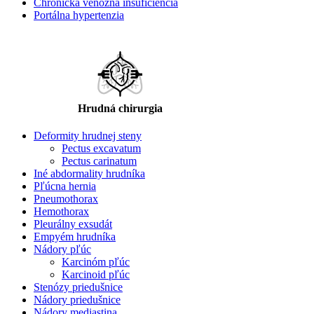
Chronická venózna insuficiencia
Portálna hypertenzia
Hrudná chirurgia
Deformity hrudnej steny
Pectus excavatum
Pectus carinatum
Iné abdormality hrudníka
Pľúcna hernia
Pneumothorax
Hemothorax
Pleurálny exsudát
Empyém hrudníka
Nádory pľúc
Karcinóm pľúc
Karcinoid pľúc
Stenózy priedušnice
Nádory priedušnice
Nádory mediastina