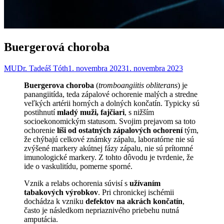
Buergerová choroba
MUDr. Tadeáš Tóth
1. novembra 2023
1. novembra 2023
Buergerova choroba
(
tromboangiitis obliterans
) je
panangiitída, teda zápalové ochorenie malých a stredne
veľkých artérii horných a dolných končatín. Typicky sú
postihnutí
mladý muži, fajčiari
, s nižším
socioekonomickým statusom. Svojim prejavom sa toto
ochorenie
líši od ostatných zápalových ochorení
tým,
že chýbajú celkové známky zápalu, laboratórne nie sú
zvýšené markery akútnej fázy zápalu, nie sú prítomné
imunologické markery. Z tohto dôvodu je tvrdenie, že
ide o vaskulitídu, pomerne sporné.
Vznik a relabs ochorenia súvisí s
užívaním
tabakových výrobkov
. Pri chronickej ischémii
dochádza k vzniku
defektov na akrách končatín
,
často je následkom nepriaznivého priebehu nutná
amputácia.