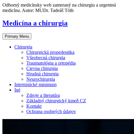
Skip
Odborný medicínsky web zameraný na chirurgiu a urgentnú
to
medicínu. Autor: MUDr. Tadeáš Tóth
content
Medicína a chirurgia
Primary Menu
Chirurgia
Chirurgická propedeutika
Všeobecná chirurgia
Traumatológia a ortopédia
Cievna chirurgia
Hrudná chirurgia
Neurochirurgia
Internistické minimum
Iné
Zdroje a literatúra
Základný chirurgický kmeň CZ
Kontakt
Ochrana osobných údajov