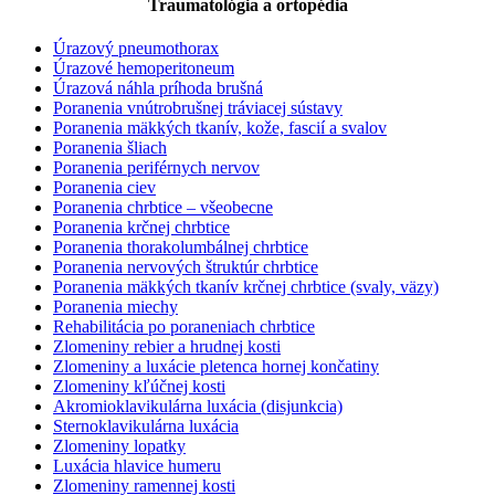
Traumatológia a ortopédia
Úrazový pneumothorax
Úrazové hemoperitoneum
Úrazová náhla príhoda brušná
Poranenia vnútrobrušnej tráviacej sústavy
Poranenia mäkkých tkanív, kože, fascií a svalov
Poranenia šliach
Poranenia periférnych nervov
Poranenia ciev
Poranenia chrbtice – všeobecne
Poranenia krčnej chrbtice
Poranenia thorakolumbálnej chrbtice
Poranenia nervových štruktúr chrbtice
Poranenia mäkkých tkanív krčnej chrbtice (svaly, väzy)
Poranenia miechy
Rehabilitácia po poraneniach chrbtice
Zlomeniny rebier a hrudnej kosti
Zlomeniny a luxácie pletenca hornej končatiny
Zlomeniny kľúčnej kosti
Akromioklavikulárna luxácia (disjunkcia)
Sternoklavikulárna luxácia
Zlomeniny lopatky
Luxácia hlavice humeru
Zlomeniny ramennej kosti