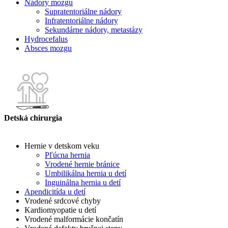
Nádory mozgu
Supratentoriálne nádory
Infratentoriálne nádory
Sekundárne nádory, metastázy
Hydrocefalus
Absces mozgu
Detská chirurgia
Hernie v detskom veku
Pľúcna hernia
Vrodené hernie bránice
Umbilikálna hernia u detí
Inguinálna hernia u detí
Apendicitída u detí
Vrodené srdcové chyby
Kardiomyopatie u detí
Vrodené malformácie končatín