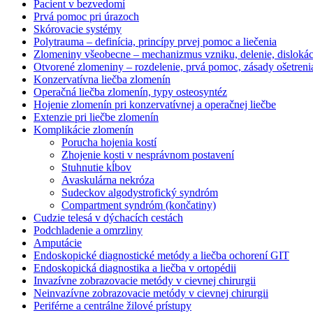
Pacient v bezvedomí
Prvá pomoc pri úrazoch
Skórovacie systémy
Polytrauma – definícia, princípy prvej pomoc a liečenia
Zlomeniny všeobecne – mechanizmus vzniku, delenie, dislokác
Otvorené zlomeniny – rozdelenie, prvá pomoc, zásady ošetreni
Konzervatívna liečba zlomenín
Operačná liečba zlomenín, typy osteosyntéz
Hojenie zlomenín pri konzervatívnej a operačnej liečbe
Extenzie pri liečbe zlomenín
Komplikácie zlomenín
Porucha hojenia kostí
Zhojenie kosti v nesprávnom postavení
Stuhnutie kĺbov
Avaskulárna nekróza
Sudeckov algodystrofický syndróm
Compartment syndróm (končatiny)
Cudzie telesá v dýchacích cestách
Podchladenie a omrzliny
Amputácie
Endoskopické diagnostické metódy a liečba ochorení GIT
Endoskopická diagnostika a liečba v ortopédii
Invazívne zobrazovacie metódy v cievnej chirurgii
Neinvazívne zobrazovacie metódy v cievnej chirurgii
Periférne a centrálne žilové prístupy