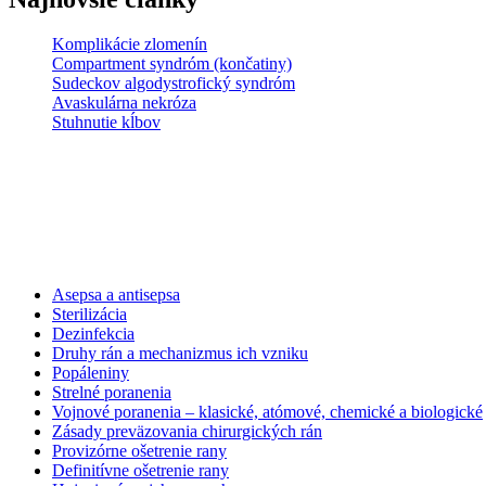
Komplikácie zlomenín
Compartment syndróm (končatiny)
Sudeckov algodystrofický syndróm
Avaskulárna nekróza
Stuhnutie kĺbov
Asepsa a antisepsa
Sterilizácia
Dezinfekcia
Druhy rán a mechanizmus ich vzniku
Popáleniny
Strelné poranenia
Vojnové poranenia – klasické, atómové, chemické a biologické
Zásady preväzovania chirurgických rán
Provizórne ošetrenie rany
Definitívne ošetrenie rany