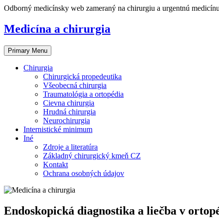
Skip
Odborný medicínsky web zameraný na chirurgiu a urgentnú medicín
to
content
Medicína a chirurgia
Primary Menu
Chirurgia
Chirurgická propedeutika
Všeobecná chirurgia
Traumatológia a ortopédia
Cievna chirurgia
Hrudná chirurgia
Neurochirurgia
Internistické minimum
Iné
Zdroje a literatúra
Základný chirurgický kmeň CZ
Kontakt
Ochrana osobných údajov
Endoskopická diagnostika a liečba v ortopé