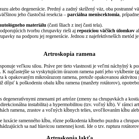
azu alebo degenerácie. Predný a zadný skrížený väz, oba postranné v
väčšinou jeho čiastočná resekcia –
parciálna meniscektomia
, prípadne
autológneho materiálu
(časti šliach z inej časti tela).
odporujúcich tvorbu chrupavky rieši aj
repozíciou väčších úlomkov
al
upavky na podporu jej regenerácie. Jednou z najefektívneších metód je
Artroskopia ramena
onuje veľkou silou. Práve pre tieto vlastnosti je veľmi náchylný k p
 K najčastejšie sa vyskytujúcim úrazom ramena patrí jeho vykĺbenie (g
dza k opakovaným mikroúrazom ramena, pretože opakovanou aktivitou
iž dôjsť k poškodeniu obalu kĺbu ramena (manžety rotátorov), opotre
ti s degeneratívnymi zmenami pri artróze (zmeny na chrupavkách a kosti
ekcionálna instabilita) a hypermobilitou (tzv. voľný kĺb). V rámci ar
hách ramena, zrastov a voľných kĺbnych telies, uvoľňovaním kĺbu alebo 
ne luxácie ramenného kĺbu, rôzne poškodenia kĺbneho puzdra a chrupavč
ádzajúcich sa nad hlavicou ramennej kosti. Ide o tzv. ruptura rotátorov
Artroskopia lakťa