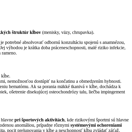
kých štruktúr kĺbov
(menisky, väzy, chrupavka).
u je potrebné absolvovať odbornú konzultáciu spojenú s anamnézou,
 Jej výhodou je krátka doba práceneschopnosti, malé riziko infekcie,
a rameno.
 kĺbe.
uchmi, nemožnosťou dostúpiť na končatinu a obmedzením hybnosti.
eniu hematómu. Ak sa porania mäkké tkanivá v kĺbe, dochádza k
piek, ošetrenie disekujúcej osteochondrózy talu, liečba impingement
a hlavne
pri športových aktivitách
, kde rizikovými športmi sú hlavne
vrodenou anomáliou, prípadne rôznymi
systémovými ochoreniami
ita, pocit prelupovania v kĺbe a neschopnosť kĺbu zvládať záťaž.