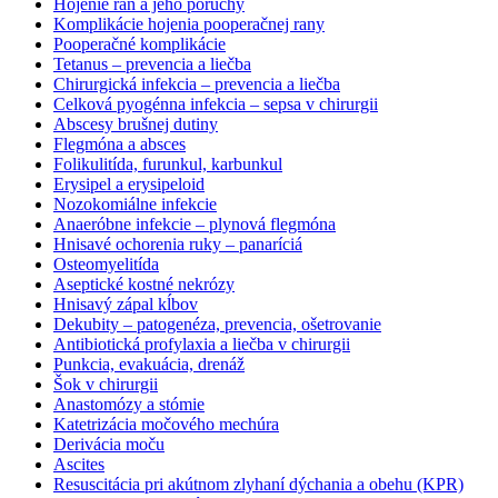
Hojenie rán a jeho poruchy
Komplikácie hojenia pooperačnej rany
Pooperačné komplikácie
Tetanus – prevencia a liečba
Chirurgická infekcia – prevencia a liečba
Celková pyogénna infekcia – sepsa v chirurgii
Abscesy brušnej dutiny
Flegmóna a absces
Folikulitída, furunkul, karbunkul
Erysipel a erysipeloid
Nozokomiálne infekcie
Anaeróbne infekcie – plynová flegmóna
Hnisavé ochorenia ruky – panaríciá
Osteomyelitída
Aseptické kostné nekrózy
Hnisavý zápal kĺbov
Dekubity – patogenéza, prevencia, ošetrovanie
Antibiotická profylaxia a liečba v chirurgii
Punkcia, evakuácia, drenáž
Šok v chirurgii
Anastomózy a stómie
Katetrizácia močového mechúra
Derivácia moču
Ascites
Resuscitácia pri akútnom zlyhaní dýchania a obehu (KPR)