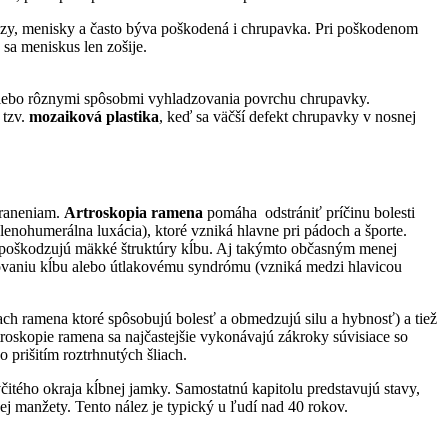
äzy, menisky a často býva poškodená i chrupavka. Pri poškodenom
 sa meniskus len zošije.
ebo rôznymi spôsobmi vyhladzovania povrchu chrupavky.
 tzv.
mozaiková plastika
, keď sa väčší defekt chrupavky v nosnej
oraneniam.
Artroskopia ramena
pomáha odstrániť príčinu bolesti
lenohumerálna luxácia), ktoré vzniká hlavne pri pádoch a športe.
 poškodzujú mäkké štruktúry kĺbu. Aj takýmto občasným menej
bovaniu kĺbu alebo útlakovému syndrómu (vzniká medzi hlavicou
ach ramena ktoré spôsobujú bolesť a obmedzujú silu a hybnosť) a tiež
troskopie ramena sa najčastejšie vykonávajú zákroky súvisiace so
prišitím roztrhnutých šliach.
itého okraja kĺbnej jamky. Samostatnú kapitolu predstavujú stavy,
ej manžety. Tento nález je typický u ľudí nad 40 rokov.