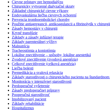
Cievne prístupy pre hemodialýzu
Chirurgicky vytvorené dialyzačné skraty
Základné chirurgické cievne výkony
Endovaskulárna liečba cievnych ochorení
Prevencia tromboembolickej choroby
Použitie antiagregancii, antikoagulancii a fibrinolytík v chirurgi
Zásady hemostázy v chirurgii
Krvné transfúzie
Základy a zásady infúznej terapie
Základy parenterálnej výživy
Malnutrícia
Tracheostómia a koniotómia
Lokálne znecitlivenie – spôsoby, lokálne anestetiká
Zvodové znecitlivenie (zvodová anestézia)
Celkové znecitlivenie (celková anestézia)
Liečba bolesti
Premedikácia a svalová relaxácia
Základy starostlivosti o chirurgického pacienta na štandardnom
Monitorácia v intenzívnej starostlivosti
Predoperačné vyšetrenie
Zásady predoperačnej prípravy
Pooperačná starostlivosť
Imobilizovaný pacient
Základy rehabilitácie
Hospitalizmus