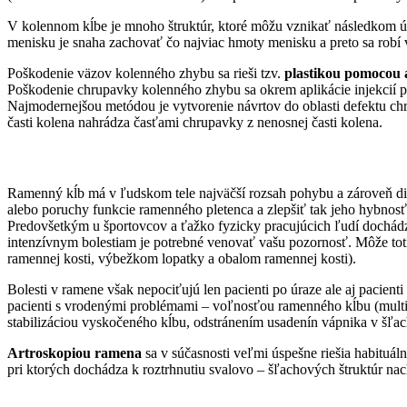
V kolennom kĺbe je mnoho štruktúr, ktoré môžu vznikať následkom úr
menisku je snaha zachovať čo najviac hmoty menisku a preto sa robí 
Poškodenie väzov kolenného zhybu sa rieši tzv.
plastikou pomocou 
Poškodenie chrupavky kolenného zhybu sa okrem aplikácie injekcií p
Najmodernejšou metódou je vytvorenie návrtov do oblasti defektu chr
časti kolena nahrádza časťami chrupavky z nenosnej časti kolena.
Ramenný kĺb má v ľudskom tele najväčší rozsah pohybu a zároveň disp
alebo poruchy funkcie ramenného pletenca a zlepšiť tak jeho hybnosť.
Predovšetkým u športovcov a ťažko fyzicky pracujúcich ľudí dochá
intenzívnym bolestiam je potrebné venovať vašu pozornosť. Môže tot
ramennej kosti, výbežkom lopatky a obalom ramennej kosti).
Bolesti v ramene však nepociťujú len pacienti po úraze ale aj pacien
pacienti s vrodenými problémami – voľnosťou ramenného kĺbu (multidir
stabilizáciou vyskočeného kĺbu, odstránením usadenín vápnika v šľac
Artroskopiou ramena
sa v súčasnosti veľmi úspešne riešia habituál
pri ktorých dochádza k roztrhnutiu svalovo – šľachových štruktúr nach