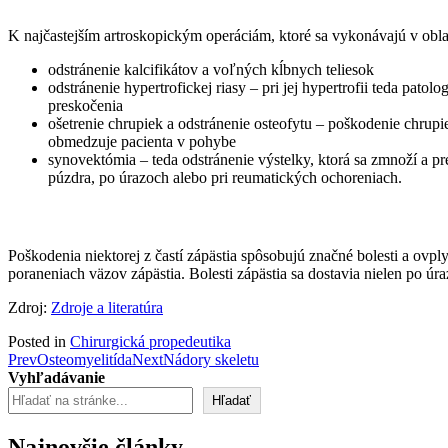
K najčastejším artroskopickým operáciám, ktoré sa vykonávajú v oblas
odstránenie kalcifikátov a voľných kĺbnych teliesok
odstránenie hypertrofickej riasy – pri jej hypertrofii teda pa
preskočenia
ošetrenie chrupiek a odstránenie osteofytu – poškodenie chrup
obmedzuje pacienta v pohybe
synovektómia – teda odstránenie výstelky, ktorá sa zmnoží a 
púzdra, po úrazoch alebo pri reumatických ochoreniach.
Poškodenia niektorej z častí zápästia spôsobujú značné bolesti a ovpl
poraneniach väzov zápästia. Bolesti zápästia sa dostavia nielen po úraz
Zdroj:
Zdroje a literatúra
Posted in
Chirurgická propedeutika
Post
Prev
Osteomyelitída
Next
Nádory skeletu
Vyhľadávanie
navigation
Hľadať
Najnovšie články