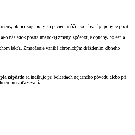
ich zmeny, obmedzuje pohyb a pacient môže pociťovať pi pohybe pocit
a ako následok postraumatickej zmeny, spôsobuje opuchy, bolesti a
 opuchom lakťa. Zmnoženie vzniká chronickým dráždením kĺbneho
pia zápästia
sa indikuje pri bolestiach nejasného pôvodu alebo pri
 nadmernom zaťažovaní.