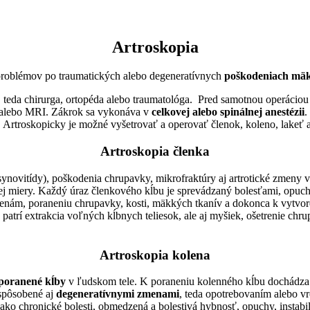
Artroskopia
 problémov po traumatických alebo degeneratívnych
poškodeniach mäk
, teda chirurga, ortopéda alebo traumatológa. Pred samotnou operácio
 alebo MRI. Zákrok sa vykonáva v
celkovej alebo spinálnej anestézii
.
. Artroskopicky je možné vyšetrovať a operovať členok, koleno, lakeť 
Artroskopia členka
ynovitídy), poškodenia chrupavky, mikrofraktúry aj artrotické zmeny v
čitej miery. Každý úraz členkového kĺbu je sprevádzaný bolesťami, op
enám, poraneniu chrupavky, kosti, mäkkých tkanív a dokonca k vytvor
patrí extrakcia voľných kĺbnych teliesok, ale aj myšiek, ošetrenie chru
Artroskopia kolena
 poranené kĺby
v ľudskom tele. K poraneniu kolenného kĺbu dochádz
 spôsobené aj
degeneratívnymi zmenami
, teda opotrebovaním alebo 
ako chronické bolesti, obmedzená a bolestivá hybnosť, opuchy, instabil