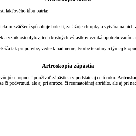
ti lakťového kĺbu patria:
tologickom zväčšení spôsobuje bolesti, zaťažuje chrupky a vytvára na n
iek a vznik osteofytov, teda kostných výrastkov vzniká opotrebovaním 
prekáža tak pri pohybe, vedie k nadmernej tvorbe tekutiny a tým aj k
Artroskopia zápästia
yvňujú schopnosť používať zápästie a v podstate aj celú ruku.
Artrosko
e či podvrtnutí, ale aj pri artróze, či reumatoidnej artridíte, ale aj pri