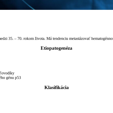
medzi 35. – 70. rokom života. Má tendenciu metastázovať hematogénnou
Etiopatogenéza
hľovodíky
vého génu p53
Klasifikácia