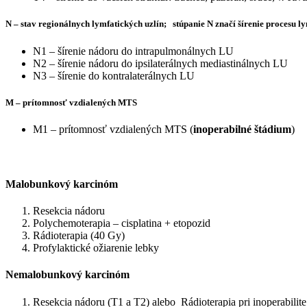
N – stav regionálnych lymfatických uzlín; stúpanie N značí šírenie procesu l
N1 – šírenie nádoru do intrapulmonálnych LU
N2 – šírenie nádoru do ipsilaterálnych mediastinálnych LU
N3 – šírenie do kontralaterálnych LU
M – prítomnosť vzdialených MTS
M1 – prítomnosť vzdialených MTS (
inoperabilné štádium
)
Malobunkový karcinóm
Resekcia nádoru
Polychemoterapia – cisplatina + etopozid
Rádioterapia (40 Gy)
Profylaktické ožiarenie lebky
Nemalobunkový karcinóm
Resekcia nádoru (T1 a T2) alebo Rádioterapia pri inoperabilite 