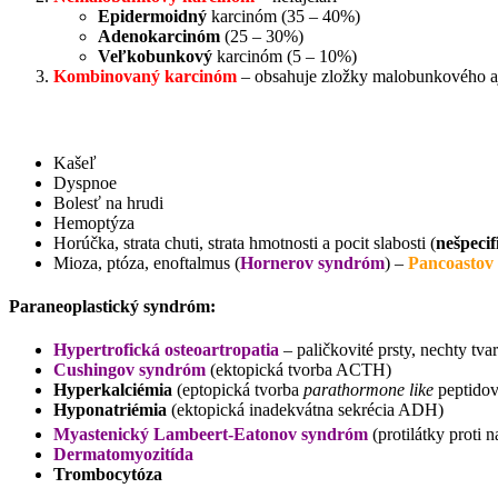
Epidermoidný
karcinóm (35 – 40%)
Adenokarcinóm
(25 – 30%)
Veľkobunkový
karcinóm (5 – 10%)
Kombinovaný karcinóm
– obsahuje zložky malobunkového 
Kašeľ
Dyspnoe
Bolesť na hrudi
Hemoptýza
Horúčka, strata chuti, strata hmotnosti a pocit slabosti (
nešpecif
Mioza, ptóza, enoftalmus (
Hornerov syndróm
) –
Pancoastov
Paraneoplastický syndróm
:
Hypertrofická osteoartropatia
– paličkovité prsty, nechty tv
Cushingov syndróm
(ektopická tvorba ACTH)
Hyperkalciémia
(eptopická tvorba
parathormone like
peptidov
Hyponatriémia
(ektopická inadekvátna sekrécia ADH)
Myastenický Lambeert-Eatonov syndróm
(protilátky proti
Dermatomyozitída
Trombocytóza