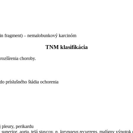
tin fragment) – nemalobunkový karcinóm
TNM klasifikácia
rozšírenia choroby.
do príslušného štádia ochorenia
j pleury, perikardu
 superior
, aorta, telá stavcov,
n. laryngeus recurrens
, malígny výpotok 