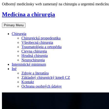
Skip
Odborný medicínsky web zameraný na chirurgiu a urgentnú medicín
to
content
Medicína a chirurgia
Primary Menu
Chirurgia
Chirurgická propedeutika
Všeobecná chirurgia
Traumatológia a ortopédia
Cievna chirurgia
Hrudná chirurgia
Neurochirurgia
Internistické minimum
Iné
Zdroje a literatúra
Základný chirurgický kmeň CZ
Kontakt
Ochrana osobných údajov