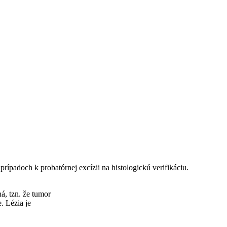
 prípadoch k probatórnej excízii na histologickú verifikáciu.
ná, tzn. že tumor
. Lézia je