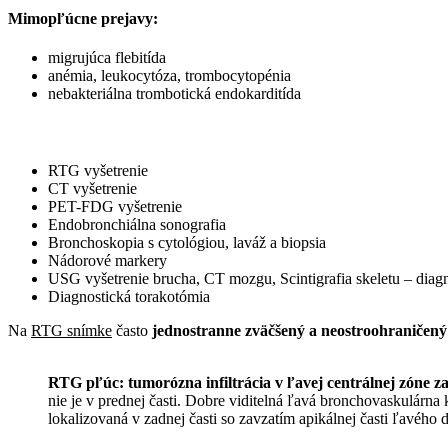
Mimopľúcne prejavy:
migrujúca flebitída
anémia, leukocytóza, trombocytopénia
nebakteriálna trombotická endokarditída
RTG vyšetrenie
CT vyšetrenie
PET-FDG vyšetrenie
Endobronchiálna sonografia
Bronchoskopia s cytológiou, laváž a biopsia
Nádorové markery
USG vyšetrenie brucha, CT mozgu, Scintigrafia skeletu – dia
Diagnostická torakotómia
Na
RTG snímke
často
jednostranne zväčšený a neostroohraničený 
RTG pľúc: tumorózna infiltrácia v ľavej centrálnej zóne za
nie je v prednej časti. Dobre viditelná ľavá bronchovaskulárna k
lokalizovaná v zadnej časti so zavzatím apikálnej časti ľavého