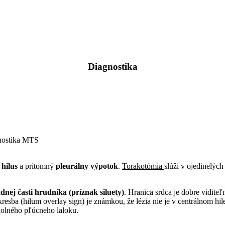
Diagnostika
gnostika MTS
hilus
a prítomný
pleurálny výpotok
.
Torakotómia
slúži v ojedinelých
dnej časti hrudníka (príznak siluety)
. Hranica srdca je dobre viditeľ
resba (hilum overlay sign) je známkou, že lézia nie je v centrálnom hile
 dolného pľúcneho laloku.