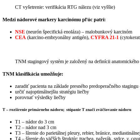
CT vyšetrenie: verifikácia RTG nálezu (viz vyššie)
Medzi
nádorové markery
karcinómu pľúc patrí:
NSE
(neurón špecifická enoláza) – malobunkový karcinóm
CEA
(karcino-embryonálny antigén),
CYFRA 21-1
(cytokera
TNM stagingový systém je založený na definícii anatomického 
TNM klasifikácia umožňuje:
zaradiť pacienta na základe presného predoperačného stagingu 
určiť najoptimálnejšiu stratégiu liečby
porovnať výsledky liečby
T – rozšírenie primárneho nádoru; stúpanie T značí zväčšovanie nádoru
T1 – nádor do 3 cm
T2 – nádor nad 3 cm
T3 – šírenie do parietálnej pleury, rebier, bránice, mediastinálne
T4 – šírenie do väčších štruktúr: trachea, pažerák, srdce,
v.
cava