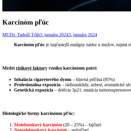
Karcinóm pľúc
MUDr. Tadeáš Tóth
3. januára 2024
3. januára 2024
Karcinóm pľúc
je najčastejší malígny nádor u mužov, najmä 
Medzi
rizikové faktory
vzniku karcinómu patrí:
Inhalácia cigaretového dymu
– hlavná príčina (85%)
Profesionálna expozícia
– rádionuklidy, azbest, aromatické u
Genetická expozícia
– delécia 3p21, mutácia tumorsupresoro
Histologické formy karcinómu pľúc:
Malobunkový karcinóm
(20 – 25%) – fajčiari
Nemalobunkový
karcinóm
– nefajčiari