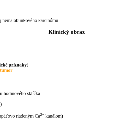
aj nemalobunkového karcinómu
Klinický obraz
ické príznaky
)
 tumor
aru hodinového sklíčka
)
2+
 napäťovo riadeným Ca
kanálom)