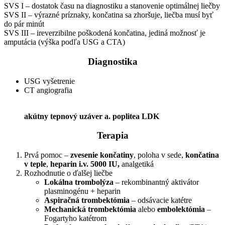
SVS I – dostatok času na diagnostiku a stanovenie optimálnej liečby
SVS II – výrazné príznaky, končatina sa zhoršuje, liečba musí byť
do pár minút
SVS III – ireverzibilne poškodená končatina, jediná možnosť je
amputácia (výška podľa USG a CTA)
Diagnostika
USG vyšetrenie
CT angiografia
akútny tepnový uzáver a. poplitea LDK
Terapia
Prvá pomoc –
zvesenie končatiny
, poloha v sede,
končatina
v teple
,
heparin i.v. 5000 IU,
analgetiká
Rozhodnutie o ďalšej liečbe
Lokálna trombolýza
– rekombinantný aktivátor
plasminogénu + heparin
Aspiračná
trombektómia
– odsávacie katétre
Mechanická trombektómia
alebo
embolektómia
–
Fogartyho katétrom