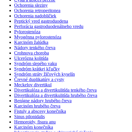
Ochorenia sleziny
Ochorenia retroperitonea
Ochorenia nadobličiek
Peptický vred gastroduodena
Perforácia gastroduodenálneho vredu
Pylorostenóza
Myogénna pylorostenóza
Karcinóm žalúdka
Nádory tenkého čreva
Crohnova choroba
Ulcerózna kolitída
Syndróm slepého vaku
Syndróm krátkej kľučky
Syndróm stráty žlčových kyselín
Črevné duplikatúry a cysty
Meckelov divertikul
Divertikulóza a divertikulitída tenkého čreva
Divertikulóza a divertikulitída hrubého čreva
Benígne nádory hrubého čreva
Karcinóm hrubého čreva
Fistuly a abscesy konečníka
Sinus pilonidalis
Hemoroidy, fisura anu
Karcinóm konečníka