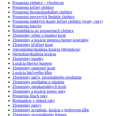
Poranenia chrbtice – všeobecne
Poranenia krčnej chrbtice
Poranenia thorakolumbálnej chrbtice
Poranenia nervových štruktúr chrbtice
Poranenia mäkkých tkanív krčnej chrbtice (svaly, väzy)
Poranenia miechy
Rehabilitácia po poraneniach chrbtice
Zlomeniny rebier a hrudnej kosti
Zlomeniny a luxácie pletenca hornej končatiny
Zlomeniny kľúčnej kosti
Akromioklavikulárna luxácia (disjunkcia)
Sternoklavikulárna luxácia
Zlomeniny lopatky
Luxácia hlavice humeru
Zlomeniny ramennej kosti
Luxácia lakťového kĺbu
Zlomeniny lakťa, proximálneho predlaktia
Zlomeniny predlaktia a zápästia
Zlomeniny metakarpálnych kostí
Zlomeniny a luxácie prstov ruky
Poranenia šliach ruky
Replantácie v oblasti ruky
Zlomeniny panvy
Zlomeniny acetabula, luxácia v bedrovom kĺbe
Zlomeniny proximálneho femuru