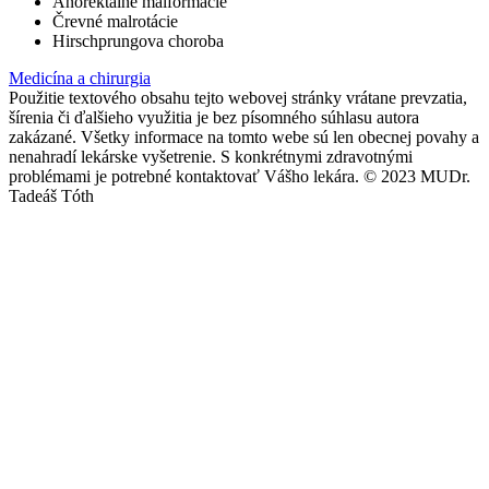
Anorektálne malformácie
Črevné malrotácie
Hirschprungova choroba
Medicína a chirurgia
Použitie textového obsahu tejto webovej stránky vrátane prevzatia,
šírenia či ďalšieho využitia je bez písomného súhlasu autora
zakázané. Všetky informace na tomto webe sú len obecnej povahy a
nenahradí lekárske vyšetrenie. S konkrétnymi zdravotnými
problémami je potrebné kontaktovať Vášho lekára. © 2023 MUDr.
Tadeáš Tóth