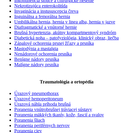
Inkontinencia stolice a chirurgické riešenie
Nekrotizujúca enterokolitída
Invaginácia a instususcepcia čreva
Inguinálna a femorálna hernia
Umbilikálna hernia, hernia v linea alba, hernia v jazve
Diafragmatické a vnútorné hernie
Brušná hypertenzia, akútny kompartmentový syndróm
Diabetická noha – patofyziológia, klinický obraz, liečba
Zápalové ochorenia prsnej žľazy a prsníka
Mastodýnia a mastalgia
Nenádorové ochorenia prsníka
Benígne nádory prsníka
Malígne nádory prsníka
Traumatológia a ortopédia
Úrazový pneumothorax
Úrazové hemoperitoneum
Úrazová náhla príhoda brušná
Poranenia vnútrobrušnej tráviacej sústavy
Poranenia mäkkých tkanív, kože, fascií a svalov
Poranenia šliach
Poranenia periférnych nervov
Poranenia ciev