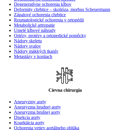
Degeneratívne ochorenia kĺbov
Deformity chrbtice – skolióza, morbus Scheuermann
Zápalové ochorenia chrbtice
Reumatologické ochorenia v ortopédii
Metabolické artropatie
Umelé kĺbové náhrady
Ortézy, protézy a ortopedické pomôcky
Nádory skeletu
Nádory svalov
Nádory mäkkých tkanív
Metastázy v kostiach
Cievna chirurgia
Aneuryzmy aorty
Aneuryzma hrudnej aorty
Aneuryzma brušnej aorty
Disekcia aorty
Koarktácia aorty
Ochorenia vetiev aortálneho oblúka