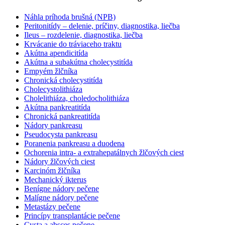
Náhla príhoda brušná (NPB)
Peritonitídy – delenie, príčiny, diagnostika, liečba
Ileus – rozdelenie, diagnostika, liečba
Krvácanie do tráviaceho traktu
Akútna apendicitída
Akútna a subakútna cholecystitída
Empyém žlčníka
Chronická cholecystitída
Cholecystolithiáza
Cholelithiáza, choledocholithiáza
Akútna pankreatitída
Chronická pankreatitída
Nádory pankreasu
Pseudocysta pankreasu
Poranenia pankreasu a duodena
Ochorenia intra- a extrahepatálnych žlčových ciest
Nádory žlčových ciest
Karcinóm žlčníka
Mechanický ikterus
Benígne nádory pečene
Malígne nádory pečene
Metastázy pečene
Princípy transplantácie pečene
Cysta a absces pečene