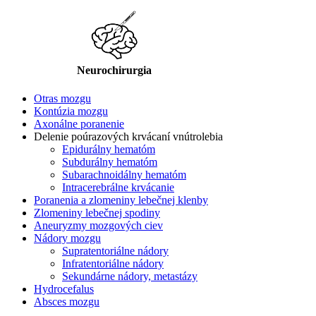
Neurochirurgia
Otras mozgu
Kontúzia mozgu
Axonálne poranenie
Delenie poúrazových krvácaní vnútrolebia
Epidurálny hematóm
Subdurálny hematóm
Subarachnoidálny hematóm
Intracerebrálne krvácanie
Poranenia a zlomeniny lebečnej klenby
Zlomeniny lebečnej spodiny
Aneuryzmy mozgových ciev
Nádory mozgu
Supratentoriálne nádory
Infratentoriálne nádory
Sekundárne nádory, metastázy
Hydrocefalus
Absces mozgu