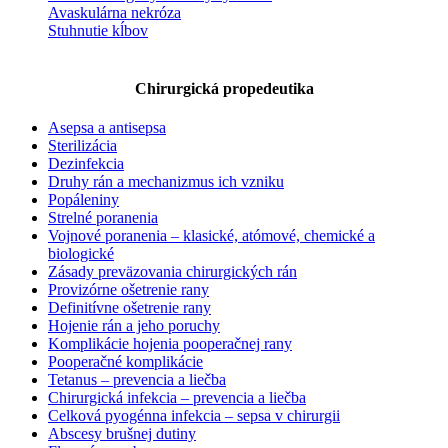
Avaskulárna nekróza
Stuhnutie kĺbov
Chirurgická propedeutika
Asepsa a antisepsa
Sterilizácia
Dezinfekcia
Druhy rán a mechanizmus ich vzniku
Popáleniny
Strelné poranenia
Vojnové poranenia – klasické, atómové, chemické a
biologické
Zásady preväzovania chirurgických rán
Provizórne ošetrenie rany
Definitívne ošetrenie rany
Hojenie rán a jeho poruchy
Komplikácie hojenia pooperačnej rany
Pooperačné komplikácie
Tetanus – prevencia a liečba
Chirurgická infekcia – prevencia a liečba
Celková pyogénna infekcia – sepsa v chirurgii
Abscesy brušnej dutiny