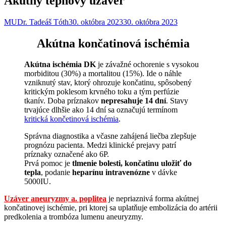
Akútny tepnový uzáver
MUDr. Tadeáš Tóth
30. októbra 2023
30. októbra 2023
Akútna končatinová ischémia
Akútna ischémia DK
je závažné ochorenie s vysokou
morbiditou (30%) a mortalitou (15%). Ide o náhle
vzniknutý stav, ktorý ohrozuje končatinu, spôsobený
kritickým poklesom krvného toku a tým perfúzie
tkanív. Doba príznakov
nepresahuje 14 dní
. Stavy
trvajúce dlhšie ako 14 dní sa označujú termínom
kritická končetinová ischémia
.
Správna diagnostika a včasne zahájená liečba zlepšuje
prognózu pacienta. Medzi klinické prejavy patrí
príznaky označené ako 6P.
Prvá pomoc je
tlmenie bolesti, končatinu uložiť do
tepla
, podanie
heparínu intravenózne
v dávke
5000IU.
Uzáver aneuryzmy a. poplitea
je nepriaznivá forma akútnej
končatinovej ischémie, pri ktorej sa uplatňuje embolizácia do artérii
predkolenia a trombóza lumenu aneuryzmy.