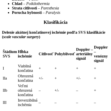
Chlad
–
Poikilothermia
Strata citlivosti
–
Paresthesia
Porucha hybnosti
–
Paralysis
Klasifikácia
Delenie akútnej končatinovej ischémie podľa SVS klasifikácie
(
scale vascular surgery
)
Doppler
Doppler –
Štádium
Hĺbka
–
Citlivosť
Pohyblivosť
arteriálny
SVS
ischémie
venózny
signál
signál
Viabilná
I
+
+
+
+
končatina
Ohrozená
IIa
+/-
+
+/-
+
končatina
Veľmi
IIb
ohrozená
–
+/-
–
+
končatina
Ireverzibilná
III
–
–
–
–
ischémia