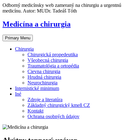
Skip
Odborný medicínsky web zameraný na chirurgiu a urgentnú
to
medicínu. Autor: MUDr. Tadeáš Tóth
content
Medicína a chirurgia
Primary Menu
Chirurgia
Chirurgická propedeutika
Všeobecná chirurgia
Traumatológia a ortopédia
Cievna chirurgia
Hrudná chirurgia
Neurochirurgia
Internistické minimum
Iné
Zdroje a literatúra
Základný chirurgický kmeň CZ
Kontakt
Ochrana osobných údajov