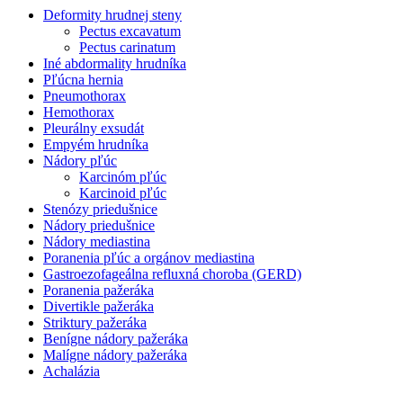
Deformity hrudnej steny
Pectus excavatum
Pectus carinatum
Iné abdormality hrudníka
Pľúcna hernia
Pneumothorax
Hemothorax
Pleurálny exsudát
Empyém hrudníka
Nádory pľúc
Karcinóm pľúc
Karcinoid pľúc
Stenózy priedušnice
Nádory priedušnice
Nádory mediastina
Poranenia pľúc a orgánov mediastina
Gastroezofageálna refluxná choroba (GERD)
Poranenia pažeráka
Divertikle pažeráka
Striktury pažeráka
Benígne nádory pažeráka
Malígne nádory pažeráka
Achalázia