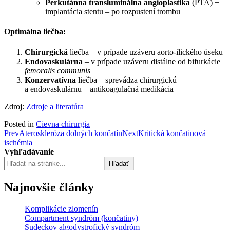
Perkutánna transluminálna angioplastika
(PTA) +
implantácia stentu – po rozpustení trombu
Optimálna liečba:
Chirurgická
liečba – v prípade uzáveru aorto-ilického úseku
Endovaskulárna
– v prípade uzáveru distálne od bifurkácie
femoralis communis
Konzervatívna
liečba – sprevádza chirurgickú
a endovaskulárnu – antikoagulačná medikácia
Zdroj:
Zdroje a literatúra
Posted in
Cievna chirurgia
Post
Prev
Ateroskleróza dolných končatín
Next
Kritická končatinová
ischémia
navigation
Vyhľadávanie
Hľadať
Najnovšie články
Komplikácie zlomenín
Compartment syndróm (končatiny)
Sudeckov algodystrofický syndróm