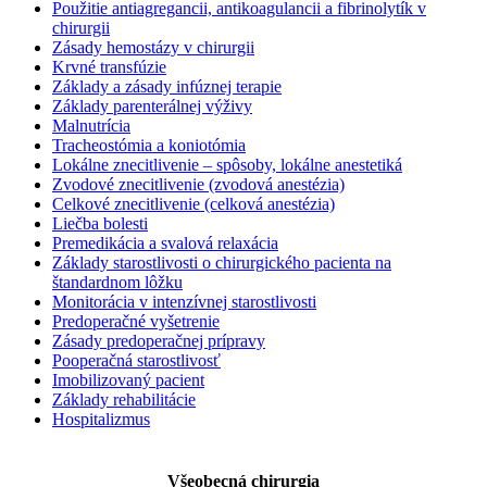
Použitie antiagregancii, antikoagulancii a fibrinolytík v
chirurgii
Zásady hemostázy v chirurgii
Krvné transfúzie
Základy a zásady infúznej terapie
Základy parenterálnej výživy
Malnutrícia
Tracheostómia a koniotómia
Lokálne znecitlivenie – spôsoby, lokálne anestetiká
Zvodové znecitlivenie (zvodová anestézia)
Celkové znecitlivenie (celková anestézia)
Liečba bolesti
Premedikácia a svalová relaxácia
Základy starostlivosti o chirurgického pacienta na
štandardnom lôžku
Monitorácia v intenzívnej starostlivosti
Predoperačné vyšetrenie
Zásady predoperačnej prípravy
Pooperačná starostlivosť
Imobilizovaný pacient
Základy rehabilitácie
Hospitalizmus
Všeobecná chirurgia