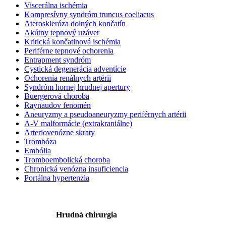
Viscerálna ischémia
Kompresívny syndróm truncus coeliacus
Ateroskleróza dolných končatín
Akútny tepnový uzáver
Kritická končatinová ischémia
Periférne tepnové ochorenia
Entrapment syndróm
Cystická degenerácia adventície
Ochorenia renálnych artérii
Syndróm hornej hrudnej apertury
Buergerová choroba
Raynaudov fenomén
Aneuryzmy a pseudoaneuryzmy periférnych artérii
A-V malformácie (extrakraniálne)
Arteriovenózne skraty
Trombóza
Embólia
Tromboembolická choroba
Chronická venózna insuficiencia
Portálna hypertenzia
Hrudná chirurgia