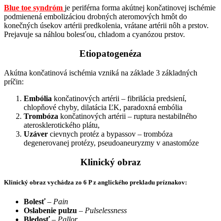
Blue toe syndróm
je periférna forma akútnej končatinovej ischémie
podmienená embolizáciou drobných ateromových hmôt do
konečných úsekov artérii predkolenia, vrátane artérii nôh a prstov.
Prejavuje sa náhlou bolesťou, chladom a cyanózou prstov.
Etiopatogenéza
Akútna končatinová ischémia vzniká na základe 3 základných
príčin:
Embólia
končatinových artérii – fibrilácia predsiení,
chlopňové chyby, dilatácia ĽK, paradoxná embólia
Trombóza
končatinových artérii – ruptura nestabilného
aterosklerotického plátu,
Uzáver
cievnych protéz a bypassov – trombóza
degenerovanej protézy, pseudoaneuryzmy v anastomóze
Klinický obraz
Klinický obraz vychádza zo 6 P z anglického prekladu príznakov:
Bolesť
–
Pain
Oslabenie
pulzu
–
Pulselessness
Bledosť
–
Pallor