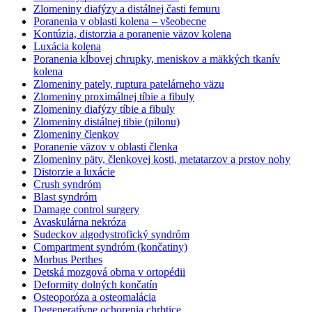
Zlomeniny diafýzy a distálnej časti femuru
Poranenia v oblasti kolena – všeobecne
Kontúzia, distorzia a poranenie väzov kolena
Luxácia kolena
Poranenia kĺbovej chrupky, meniskov a mäkkých tkanív
kolena
Zlomeniny pately, ruptura patelárneho väzu
Zlomeniny proximálnej tíbie a fibuly
Zlomeniny diafýzy tíbie a fibuly
Zlomeniny distálnej tibie (pilonu)
Zlomeniny členkov
Poranenie väzov v oblasti členka
Zlomeniny päty, členkovej kosti, metatarzov a prstov nohy
Distorzie a luxácie
Crush syndróm
Blast syndróm
Damage control surgery
Avaskulárna nekróza
Sudeckov algodystrofický syndróm
Compartment syndróm (končatiny)
Morbus Perthes
Detská mozgová obrna v ortopédii
Deformity dolných končatín
Osteoporóza a osteomalácia
Degeneratívne ochorenia chrbtice