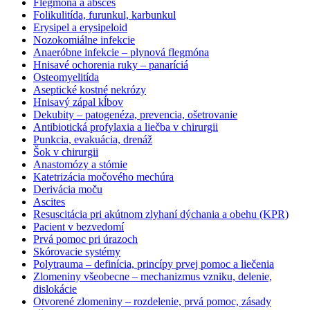
Flegmóna a absces
Folikulitída, furunkul, karbunkul
Erysipel a erysipeloid
Nozokomiálne infekcie
Anaeróbne infekcie – plynová flegmóna
Hnisavé ochorenia ruky – panaríciá
Osteomyelitída
Aseptické kostné nekrózy
Hnisavý zápal kĺbov
Dekubity – patogenéza, prevencia, ošetrovanie
Antibiotická profylaxia a liečba v chirurgii
Punkcia, evakuácia, drenáž
Šok v chirurgii
Anastomózy a stómie
Katetrizácia močového mechúra
Derivácia moču
Ascites
Resuscitácia pri akútnom zlyhaní dýchania a obehu (KPR)
Pacient v bezvedomí
Prvá pomoc pri úrazoch
Skórovacie systémy
Polytrauma – definícia, princípy prvej pomoc a liečenia
Zlomeniny všeobecne – mechanizmus vzniku, delenie,
dislokácie
Otvorené zlomeniny – rozdelenie, prvá pomoc, zásady