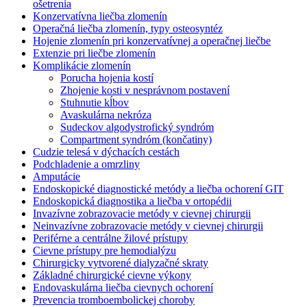
ošetrenia
Konzervatívna liečba zlomenín
Operačná liečba zlomenín, typy osteosyntéz
Hojenie zlomenín pri konzervatívnej a operačnej liečbe
Extenzie pri liečbe zlomenín
Komplikácie zlomenín
Porucha hojenia kostí
Zhojenie kosti v nesprávnom postavení
Stuhnutie kĺbov
Avaskulárna nekróza
Sudeckov algodystrofický syndróm
Compartment syndróm (končatiny)
Cudzie telesá v dýchacích cestách
Podchladenie a omrzliny
Amputácie
Endoskopické diagnostické metódy a liečba ochorení GIT
Endoskopická diagnostika a liečba v ortopédii
Invazívne zobrazovacie metódy v cievnej chirurgii
Neinvazívne zobrazovacie metódy v cievnej chirurgii
Periférne a centrálne žilové prístupy
Cievne prístupy pre hemodialýzu
Chirurgicky vytvorené dialyzačné skraty
Základné chirurgické cievne výkony
Endovaskulárna liečba cievnych ochorení
Prevencia tromboembolickej choroby