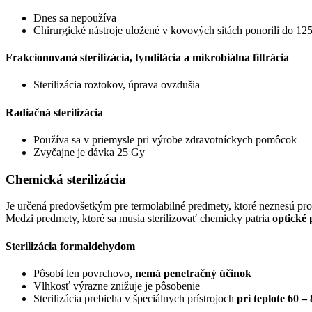
Dnes sa nepoužíva
Chirurgické nástroje uložené v kovových sitách ponorili do 1
Frakcionovaná sterilizácia, tyndilácia a mikrobiálna filtrácia
Sterilizácia roztokov, úprava ovzdušia
Radiačná sterilizácia
Používa sa v priemysle pri výrobe zdravotníckych pomôcok
Zvyčajne je dávka 25 Gy
Chemická sterilizácia
Je určená predovšetkým pre termolabilné predmety, ktoré neznesú proce
Medzi predmety, ktoré sa musia sterilizovať chemicky patria
optické 
Sterilizácia formaldehydom
Pôsobí len povrchovo,
nemá penetračný účinok
Vlhkosť výrazne znižuje je pôsobenie
Sterilizácia prebieha v špeciálnych prístrojoch
pri teplote 60 –