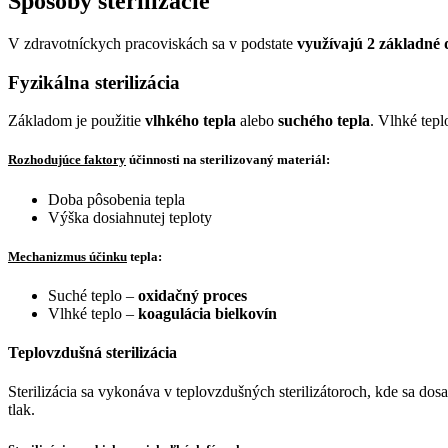
Spôsoby sterilizácie
V zdravotníckych pracoviskách sa v podstate
využívajú 2 základné d
Fyzikálna sterilizácia
Základom je použitie
vlhkého tepla
alebo
suchého tepla
. Vlhké tepl
Rozhodujúce faktory
účinnosti na sterilizovaný materiál:
Doba pôsobenia tepla
Výška dosiahnutej teploty
Mechanizmus účinku
tepla:
Suché teplo –
oxidačný proces
Vlhké teplo –
koagulácia bielkovín
Teplovzdušná sterilizácia
Sterilizácia sa vykonáva v teplovzdušných sterilizátoroch, kde sa dos
tlak.