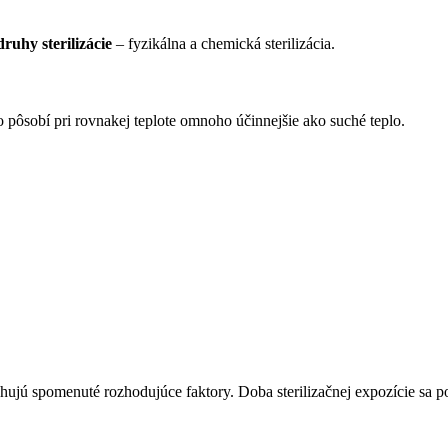
ruhy sterilizácie
– fyzikálna a chemická sterilizácia.
o pôsobí pri rovnakej teplote omnoho účinnejšie ako suché teplo.
ahujú spomenuté rozhodujúce faktory. Doba sterilizačnej expozície sa po