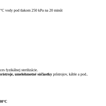
25°C vody pod tlakom 250 kPa na 20 minút
s fyzikálnej sterilizácie.
prístroje, umelohmotné súčiastky
prístrojov, káble a pod..
 80°C