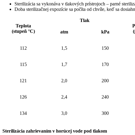
Sterilizácia sa vykonáva v tlakových prístrojoch – parné steriliz
Doba sterilizačnej expozície sa počíta od chvíle, keď sa dosiahn
Tlak
Teplota
P
(stupeň °C)
(
atm
kPa
112
1,5
150
115
1,7
170
121
2,0
200
126
2,4
240
134
3,0
300
Sterilizácia zahrievaním v horúcej vode pod tlakom