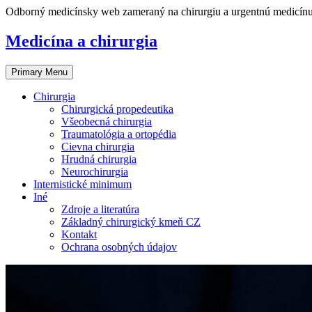
Skip
Odborný medicínsky web zameraný na chirurgiu a urgentnú medicín
to
content
Medicína a chirurgia
Primary Menu
Chirurgia
Chirurgická propedeutika
Všeobecná chirurgia
Traumatológia a ortopédia
Cievna chirurgia
Hrudná chirurgia
Neurochirurgia
Internistické minimum
Iné
Zdroje a literatúra
Základný chirurgický kmeň CZ
Kontakt
Ochrana osobných údajov