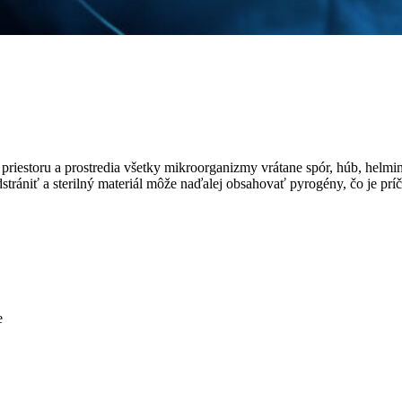
 priestoru a prostredia všetky mikroorganizmy vrátane spór, húb, helmin
rániť a sterilný materiál môže naďalej obsahovať pyrogény, čo je príčin
e