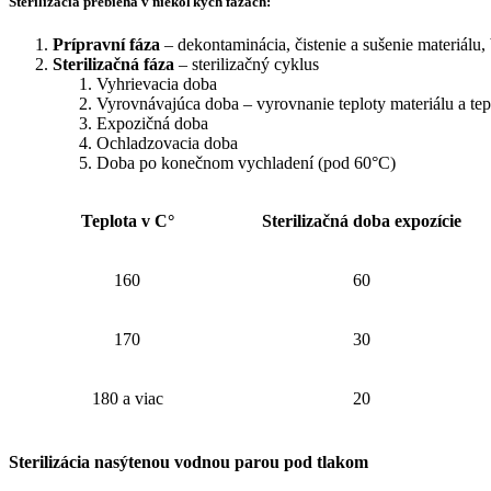
Sterilizácia prebieha v niekoľkých fázach:
Prípravní fáza
– dekontaminácia, čistenie a sušenie materiálu, 
Sterilizačná fáza
– sterilizačný cyklus
Vyhrievacia doba
Vyrovnávajúca doba – vyrovnanie teploty materiálu a tep
Expozičná doba
Ochladzovacia doba
Doba po konečnom vychladení (pod 60°C)
Teplota v C°
Sterilizačná doba expozície
160
60
170
30
180 a viac
20
Sterilizácia nasýtenou vodnou parou pod tlakom