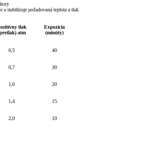
átory
e a stabilizuje požadovaná teplota a tlak
ozitívny tlak
Expozícia
pretlak) atm
(minúty)
0,5
40
0,7
30
1,0
20
1,4
15
2,0
10