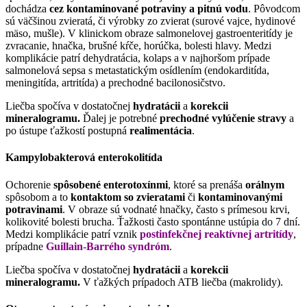
dochádza
cez kontaminované potraviny a pitnú vodu
. Pôvodcom
sú väčšinou zvieratá, či výrobky zo zvierat (surové vajce, hydinové
mäso, mušle). V klinickom obraze salmonelovej gastroenteritídy je
zvracanie, hnačka, brušné kŕče, horúčka, bolesti hlavy. Medzi
komplikácie patrí dehydratácia, kolaps a v najhoršom prípade
salmonelová sepsa s metastatickým osídlením (endokarditída,
meningitída, artritída) a prechodné bacilonosičstvo.
Liečba spočíva v dostatočnej
hydratácii
a
korekcii
mineralogramu.
Ďalej je potrebné
prechodné vylúčenie stravy
a
po ústupe ťažkostí postupná
realimentácia
.
Kampylobakterová enterokolitída
Ochorenie
spôsobené enterotoxínmi
, ktoré sa prenáša
orálnym
spôsobom a to
kontaktom so zvieratami
či
kontaminovanými
potravinami
. V obraze sú vodnaté hnačky, často s prímesou krvi,
kolikovité bolesti brucha. Ťažkosti často spontánne ustúpia do 7 dní.
Medzi komplikácie patrí vznik
postinfekčnej reaktívnej artritídy
,
prípadne
Guillain-Barrého syndróm
.
Liečba spočíva v dostatočnej
hydratácii
a
korekcii
mineralogramu.
V ťažkých prípadoch ATB liečba (makrolidy).