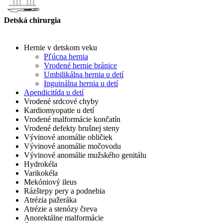
Detská chirurgia
Hernie v detskom veku
Pľúcna hernia
Vrodené hernie bránice
Umbilikálna hernia u detí
Inguinálna hernia u detí
Apendicitída u detí
Vrodené srdcové chyby
Kardiomyopatie u detí
Vrodené malformácie končatín
Vrodené defekty brušnej steny
Vývinové anomálie obličiek
Vývinové anomálie močovodu
Vývinové anomálie mužského genitálu
Hydrokéla
Varikokéla
Mekóniový ileus
Rázštepy pery a podnebia
Atrézia pažeráka
Atrézie a stenózy čreva
Anorektálne malformácie