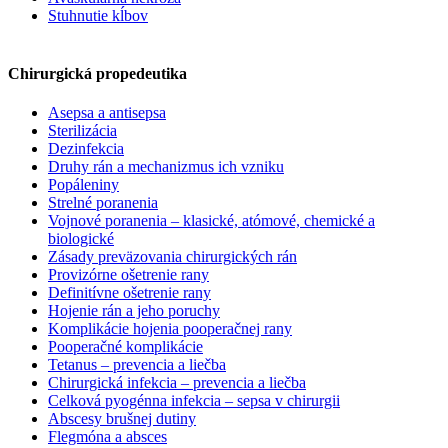
Stuhnutie kĺbov
Chirurgická propedeutika
Asepsa a antisepsa
Sterilizácia
Dezinfekcia
Druhy rán a mechanizmus ich vzniku
Popáleniny
Strelné poranenia
Vojnové poranenia – klasické, atómové, chemické a
biologické
Zásady preväzovania chirurgických rán
Provizórne ošetrenie rany
Definitívne ošetrenie rany
Hojenie rán a jeho poruchy
Komplikácie hojenia pooperačnej rany
Pooperačné komplikácie
Tetanus – prevencia a liečba
Chirurgická infekcia – prevencia a liečba
Celková pyogénna infekcia – sepsa v chirurgii
Abscesy brušnej dutiny
Flegmóna a absces