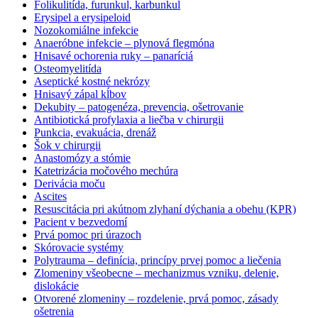
Folikulitída, furunkul, karbunkul
Erysipel a erysipeloid
Nozokomiálne infekcie
Anaeróbne infekcie – plynová flegmóna
Hnisavé ochorenia ruky – panaríciá
Osteomyelitída
Aseptické kostné nekrózy
Hnisavý zápal kĺbov
Dekubity – patogenéza, prevencia, ošetrovanie
Antibiotická profylaxia a liečba v chirurgii
Punkcia, evakuácia, drenáž
Šok v chirurgii
Anastomózy a stómie
Katetrizácia močového mechúra
Derivácia moču
Ascites
Resuscitácia pri akútnom zlyhaní dýchania a obehu (KPR)
Pacient v bezvedomí
Prvá pomoc pri úrazoch
Skórovacie systémy
Polytrauma – definícia, princípy prvej pomoc a liečenia
Zlomeniny všeobecne – mechanizmus vzniku, delenie,
dislokácie
Otvorené zlomeniny – rozdelenie, prvá pomoc, zásady
ošetrenia