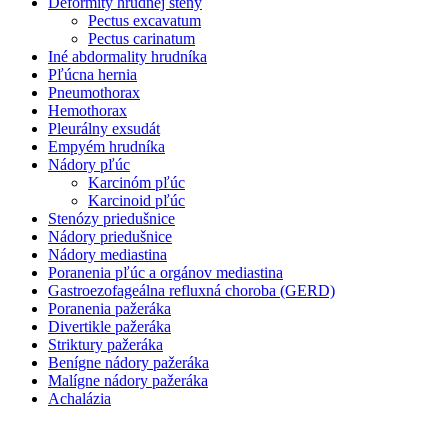
Deformity hrudnej steny
Pectus excavatum
Pectus carinatum
Iné abdormality hrudníka
Pľúcna hernia
Pneumothorax
Hemothorax
Pleurálny exsudát
Empyém hrudníka
Nádory pľúc
Karcinóm pľúc
Karcinoid pľúc
Stenózy priedušnice
Nádory priedušnice
Nádory mediastina
Poranenia pľúc a orgánov mediastina
Gastroezofageálna refluxná choroba (GERD)
Poranenia pažeráka
Divertikle pažeráka
Striktury pažeráka
Benígne nádory pažeráka
Malígne nádory pažeráka
Achalázia