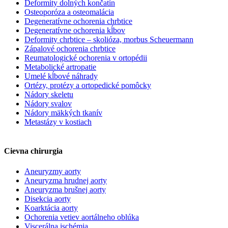
Deformity dolných končatín
Osteoporóza a osteomalácia
Degeneratívne ochorenia chrbtice
Degeneratívne ochorenia kĺbov
Deformity chrbtice – skolióza, morbus Scheuermann
Zápalové ochorenia chrbtice
Reumatologické ochorenia v ortopédii
Metabolické artropatie
Umelé kĺbové náhrady
Ortézy, protézy a ortopedické pomôcky
Nádory skeletu
Nádory svalov
Nádory mäkkých tkanív
Metastázy v kostiach
Cievna chirurgia
Aneuryzmy aorty
Aneuryzma hrudnej aorty
Aneuryzma brušnej aorty
Disekcia aorty
Koarktácia aorty
Ochorenia vetiev aortálneho oblúka
Viscerálna ischémia