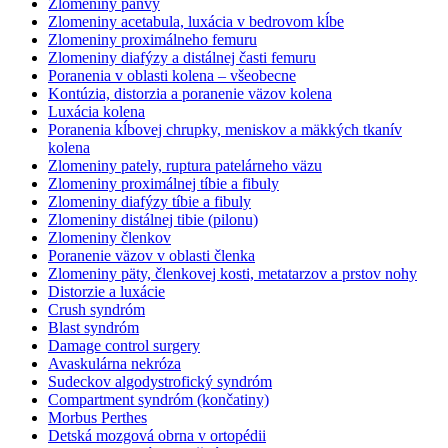
Zlomeniny panvy
Zlomeniny acetabula, luxácia v bedrovom kĺbe
Zlomeniny proximálneho femuru
Zlomeniny diafýzy a distálnej časti femuru
Poranenia v oblasti kolena – všeobecne
Kontúzia, distorzia a poranenie väzov kolena
Luxácia kolena
Poranenia kĺbovej chrupky, meniskov a mäkkých tkanív
kolena
Zlomeniny pately, ruptura patelárneho väzu
Zlomeniny proximálnej tíbie a fibuly
Zlomeniny diafýzy tíbie a fibuly
Zlomeniny distálnej tibie (pilonu)
Zlomeniny členkov
Poranenie väzov v oblasti členka
Zlomeniny päty, členkovej kosti, metatarzov a prstov nohy
Distorzie a luxácie
Crush syndróm
Blast syndróm
Damage control surgery
Avaskulárna nekróza
Sudeckov algodystrofický syndróm
Compartment syndróm (končatiny)
Morbus Perthes
Detská mozgová obrna v ortopédii