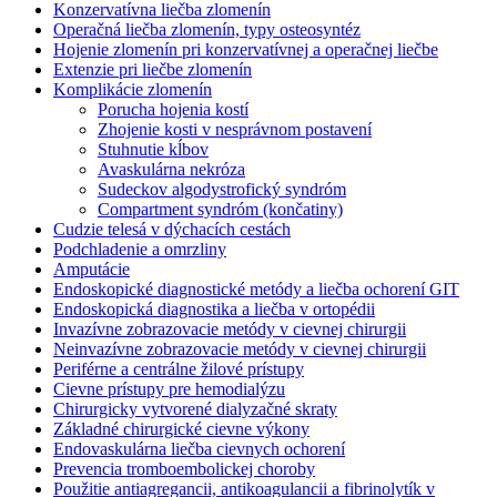
Konzervatívna liečba zlomenín
Operačná liečba zlomenín, typy osteosyntéz
Hojenie zlomenín pri konzervatívnej a operačnej liečbe
Extenzie pri liečbe zlomenín
Komplikácie zlomenín
Porucha hojenia kostí
Zhojenie kosti v nesprávnom postavení
Stuhnutie kĺbov
Avaskulárna nekróza
Sudeckov algodystrofický syndróm
Compartment syndróm (končatiny)
Cudzie telesá v dýchacích cestách
Podchladenie a omrzliny
Amputácie
Endoskopické diagnostické metódy a liečba ochorení GIT
Endoskopická diagnostika a liečba v ortopédii
Invazívne zobrazovacie metódy v cievnej chirurgii
Neinvazívne zobrazovacie metódy v cievnej chirurgii
Periférne a centrálne žilové prístupy
Cievne prístupy pre hemodialýzu
Chirurgicky vytvorené dialyzačné skraty
Základné chirurgické cievne výkony
Endovaskulárna liečba cievnych ochorení
Prevencia tromboembolickej choroby
Použitie antiagregancii, antikoagulancii a fibrinolytík v