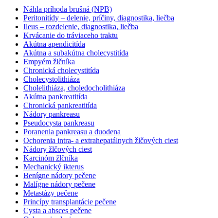
Náhla príhoda brušná (NPB)
Peritonitídy – delenie, príčiny, diagnostika, liečba
Ileus – rozdelenie, diagnostika, liečba
Krvácanie do tráviaceho traktu
Akútna apendicitída
Akútna a subakútna cholecystitída
Empyém žlčníka
Chronická cholecystitída
Cholecystolithiáza
Cholelithiáza, choledocholithiáza
Akútna pankreatitída
Chronická pankreatitída
Nádory pankreasu
Pseudocysta pankreasu
Poranenia pankreasu a duodena
Ochorenia intra- a extrahepatálnych žlčových ciest
Nádory žlčových ciest
Karcinóm žlčníka
Mechanický ikterus
Benígne nádory pečene
Malígne nádory pečene
Metastázy pečene
Princípy transplantácie pečene
Cysta a absces pečene