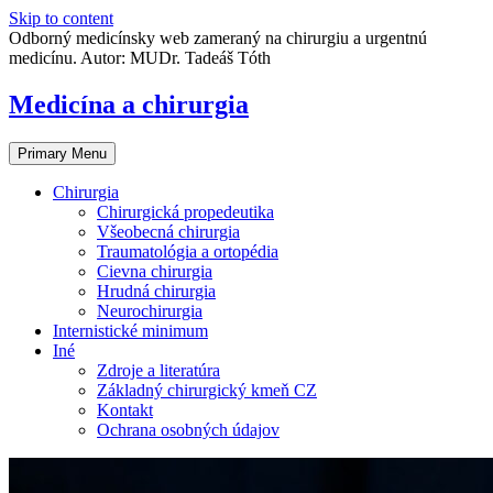
Skip to content
Odborný medicínsky web zameraný na chirurgiu a urgentnú
medicínu. Autor: MUDr. Tadeáš Tóth
Medicína a chirurgia
Primary Menu
Chirurgia
Chirurgická propedeutika
Všeobecná chirurgia
Traumatológia a ortopédia
Cievna chirurgia
Hrudná chirurgia
Neurochirurgia
Internistické minimum
Iné
Zdroje a literatúra
Základný chirurgický kmeň CZ
Kontakt
Ochrana osobných údajov