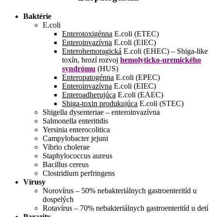
Baktérie
E.coli
Enterotoxigénna
E.coli (ETEC)
Enteroinvazívna
E.coli (EIEC)
Enterohemoragická
E.coli (EHEC) – Shiga-like
toxín, hrozí rozvoj
hemolyticko-uremického
syndrómu
(HUS)
Enteropatogénna
E.coli (EPEC)
Enteroinvazívna
E.coli (EIEC)
Enteroadherujúca
E.coli (EAEC)
Shiga-toxin produkujúca
E.coli (STEC)
Shigella dysenteriae – enteroinvazívna
Salmonella enteritidis
Yersinia enterocolitica
Campylobacter jejuni
Vibrio cholerae
Staphylococcus aureus
Bacillus cereus
Clostridium perfringens
Vírusy
Norovírus – 50% nebakteriálnych gastroenteritíd u
dospelých
Rotavírus – 70% nebakteriálnych gastroenteritíd u detí
Parazity