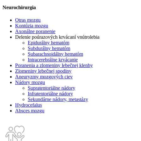
Neurochirurgia
Otras mozgu
Kontúzia mozgu
Axonálne poranenie
Delenie poúrazových krvácaní vnútrolebia
Epidurálny hematóm
Subdurálny hematóm
Subarachnoidálny hematóm
Intracerebrálne krvácanie
Poranenia a zlomeniny lebečnej klenby
Zlomeniny lebečnej spodiny
Aneuryzmy mozgových ciev
Nádory mozgu
Supratentoriálne nádory
Infratentoriálne nádory
Sekundárne nádory, metastázy
Hydrocefalus
Absces mozgu