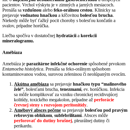
pacientov. Vrchol výskytu je v zimných a jarných mesiacoch.
Prenáša sa
vzdušnou
alebo
feko-orálnou
cestou
. Klinicky sa
prejavuje
vodnatou hnačkou
a kŕčovitou
bolesťou brucha
.
Niekedy môže byť ťažký pocit choroby s bolesťou končatín a
svalov, prípadne horúčka.
Liečba spočíva v dostatočnej
hydratácii
a
korekcii
mineralogramu.
Amébiaza
Amebiáza je
parazitárne infekčné ochorenie
spôsobené prvokom
Entamoeba histolytica
. Prenáša sa feko-orálnym spôsobom
kontaminovanou vodou, surovou zeleninou či neolúpaným ovocím.
Akútna amébiaza
sa prejavuje
hnačkou
typu “malinového
želé”
, bolesťami brucha,
tenezmami
, ev. horúčkou. Infekcia
sa môže komplikovať za vzniku chronickej recidivujúcej
kolitídy, toxického megakolon, prípadne až
perforácie
črevnej steny
s rozvojom peritonitídy
.
Amébový absces pečene
sa prejavuje
bolesťou pod pravým
rebrovým oblúkom
,
subfebrilitami
. Absces môže
perforovať do dutiny brušnej
, pleurálnej dutiny či
perikardu.