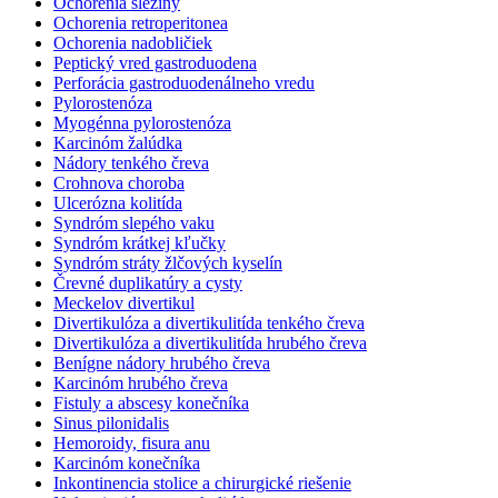
Ochorenia sleziny
Ochorenia retroperitonea
Ochorenia nadobličiek
Peptický vred gastroduodena
Perforácia gastroduodenálneho vredu
Pylorostenóza
Myogénna pylorostenóza
Karcinóm žalúdka
Nádory tenkého čreva
Crohnova choroba
Ulcerózna kolitída
Syndróm slepého vaku
Syndróm krátkej kľučky
Syndróm stráty žlčových kyselín
Črevné duplikatúry a cysty
Meckelov divertikul
Divertikulóza a divertikulitída tenkého čreva
Divertikulóza a divertikulitída hrubého čreva
Benígne nádory hrubého čreva
Karcinóm hrubého čreva
Fistuly a abscesy konečníka
Sinus pilonidalis
Hemoroidy, fisura anu
Karcinóm konečníka
Inkontinencia stolice a chirurgické riešenie