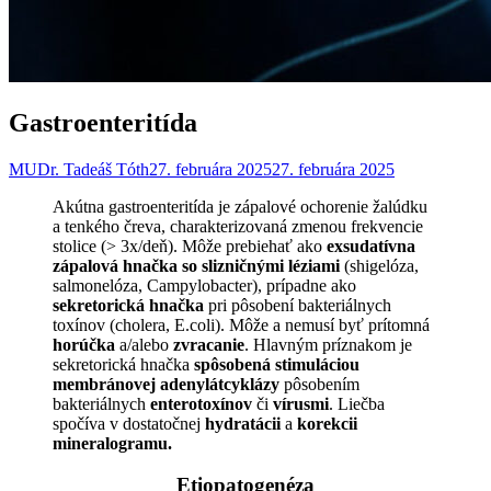
Gastroenteritída
MUDr. Tadeáš Tóth
27. februára 2025
27. februára 2025
Akútna gastroenteritída je zápalové ochorenie žalúdku
a tenkého čreva, charakterizovaná zmenou frekvencie
stolice (> 3x/deň). Môže prebiehať ako
exsudatívna
zápalová hnačka so slizničnými léziami
(shigelóza,
salmonelóza, Campylobacter), prípadne ako
sekretorická hnačka
pri pôsobení bakteriálnych
toxínov (cholera, E.coli). Môže a nemusí byť prítomná
horúčka
a/alebo
zvracanie
. Hlavným príznakom je
sekretorická hnačka
spôsobená stimuláciou
membránovej adenylátcyklázy
pôsobením
bakteriálnych
enterotoxínov
či
vírusmi
. Liečba
spočíva v dostatočnej
hydratácii
a
korekcii
mineralogramu.
Etiopatogenéza