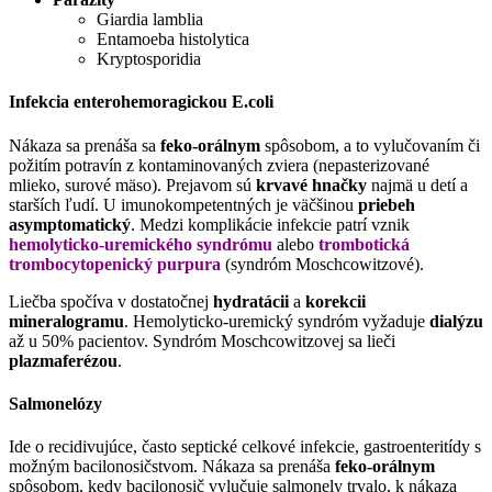
Giardia lamblia
Entamoeba histolytica
Kryptosporidia
Infekcia enterohemoragickou E.coli
Nákaza sa prenáša sa
feko-orálnym
spôsobom, a to vylučovaním či
požitím potravín z kontaminovaných zviera (nepasterizované
mlieko, surové mäso). Prejavom sú
krvavé hnačky
najmä u detí a
starších ľudí. U imunokompetentných je väčšinou
priebeh
asymptomatický
. Medzi komplikácie infekcie patrí vznik
hemolyticko-uremického syndrómu
alebo
trombotická
trombocytopenický purpura
(syndróm Moschcowitzové).
Liečba spočíva v dostatočnej
hydratácii
a
korekcii
mineralogramu
. Hemolyticko-uremický syndróm vyžaduje
dialýzu
až u 50% pacientov. Syndróm Moschcowitzovej sa lieči
plazmaferézou
.
Salmonelózy
Ide o recidivujúce, často septické celkové infekcie, gastroenteritídy s
možným bacilonosičstvom. Nákaza sa prenáša
feko-orálnym
spôsobom, kedy bacilonosič vylučuje salmonely trvalo, k nákaza