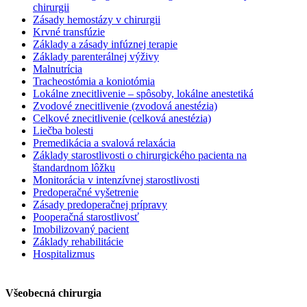
chirurgii
Zásady hemostázy v chirurgii
Krvné transfúzie
Základy a zásady infúznej terapie
Základy parenterálnej výživy
Malnutrícia
Tracheostómia a koniotómia
Lokálne znecitlivenie – spôsoby, lokálne anestetiká
Zvodové znecitlivenie (zvodová anestézia)
Celkové znecitlivenie (celková anestézia)
Liečba bolesti
Premedikácia a svalová relaxácia
Základy starostlivosti o chirurgického pacienta na
štandardnom lôžku
Monitorácia v intenzívnej starostlivosti
Predoperačné vyšetrenie
Zásady predoperačnej prípravy
Pooperačná starostlivosť
Imobilizovaný pacient
Základy rehabilitácie
Hospitalizmus
Všeobecná chirurgia