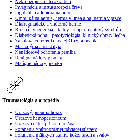
Nekrotizujúca enterokolitída
Invaginácia a instususcepcia čreva
Inguinálna a femorálna hernia
Umbilikálna hernia, hernia v linea alba, hernia v jazve
Diafragmatické a vnútorné hernie
Brušná hypertenzia, akútny kompartmentový syndróm
Diabetická noha – patofyziológia, klinický obraz, liečba
Zápalové ochorenia prsnej žľazy a prsníka
Mastodýnia a mastalgia
Nenádorové ochorenia prsníka
Benígne nádory prsníka
Malígne nádory prsníka
Traumatológia a ortopédia
Úrazový pneumothorax
Úrazové hemoperitoneum
Úrazová náhla príhoda brušná
Poranenia vnútrobrušnej tráviacej sústavy
Poranenia mäkkých tkanív, kože, fascií a svalov