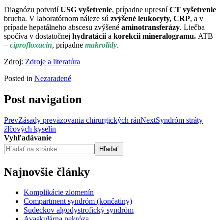
Diagnózu potvrdí
USG vyšetrenie
, prípadne upresní
CT vyšetrenie
brucha. V laboratórnom náleze sú
zvýšené leukocyty, CRP
, a v
prípade hepatálneho abscesu zvýšené
aminotransferázy
. Liečba
spočíva v dostatočnej
hydratácii
a
korekcii mineralogramu.
ATB
–
ciprofloxacin
, prípadne
makrolidy
.
Zdroj:
Zdroje a literatúra
Posted in
Nezaradené
Post navigation
Prev
Zásady preväzovania chirurgických rán
Next
Syndróm stráty
žlčových kyselín
Vyhľadávanie
Hľadať
Najnovšie články
Komplikácie zlomenín
Compartment syndróm (končatiny)
Sudeckov algodystrofický syndróm
Avaskulárna nekróza