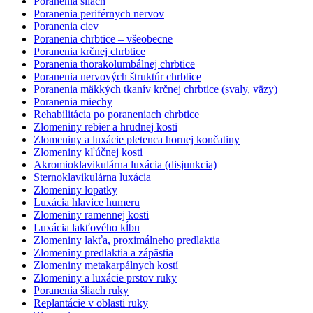
Poranenia šliach
Poranenia periférnych nervov
Poranenia ciev
Poranenia chrbtice – všeobecne
Poranenia krčnej chrbtice
Poranenia thorakolumbálnej chrbtice
Poranenia nervových štruktúr chrbtice
Poranenia mäkkých tkanív krčnej chrbtice (svaly, väzy)
Poranenia miechy
Rehabilitácia po poraneniach chrbtice
Zlomeniny rebier a hrudnej kosti
Zlomeniny a luxácie pletenca hornej končatiny
Zlomeniny kľúčnej kosti
Akromioklavikulárna luxácia (disjunkcia)
Sternoklavikulárna luxácia
Zlomeniny lopatky
Luxácia hlavice humeru
Zlomeniny ramennej kosti
Luxácia lakťového kĺbu
Zlomeniny lakťa, proximálneho predlaktia
Zlomeniny predlaktia a zápästia
Zlomeniny metakarpálnych kostí
Zlomeniny a luxácie prstov ruky
Poranenia šliach ruky
Replantácie v oblasti ruky