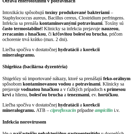
Otrava enterotoxínmi v potravinách
Intoxikáciu spôsobujú
toxíny produkované bakteriami
–
Staphylococcus aureus, Bacillus cereus, Clostridium perfringens.
Infekcia sa prenáša
kontaminovanými potravinami
. Toxíny sú
často termostabilné!
Klinicky sa infekcia prejavuje
nauzeou
,
zvracaním
a
hnačkou
, či
kŕčovitou bolesťou brucha
, pričom
ochorenie trvá krátko (max. 2 dni).
Liečba spočíva v dostatočnej
hydratácii
a
korekcii
mineralogramu.
Shigelóza (bacilárna dyzentéria)
Shigelózy sú importované nákazy, ktoré sa prenášajú
feko-orálnym
spôsobom
kontaminovanou vodou
a
potravinami
. Klinicky sa
prejavuje
vodnatou hnačkou
a v ťažkých prípadoch
s prímesou
krvi
a hlienu,
bolesťou brucha
a
tenezmami
, ev.
horúčkou
.
Liečba spočíva v dostatočnej
hydratácii
a
korekcii
mineralogramu.
ATB –
ciprofloxacin
prípadne
ampicilin
i.v.
Infekcia norovírusom
Ide o
najčastejšiu nebakteriálnu gastroenteritídu
u dospelých