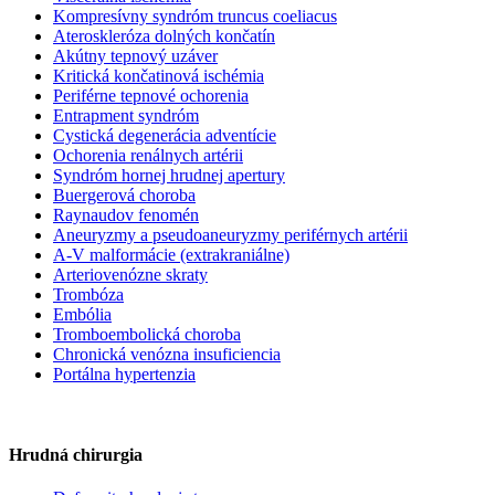
Kompresívny syndróm truncus coeliacus
Ateroskleróza dolných končatín
Akútny tepnový uzáver
Kritická končatinová ischémia
Periférne tepnové ochorenia
Entrapment syndróm
Cystická degenerácia adventície
Ochorenia renálnych artérii
Syndróm hornej hrudnej apertury
Buergerová choroba
Raynaudov fenomén
Aneuryzmy a pseudoaneuryzmy periférnych artérii
A-V malformácie (extrakraniálne)
Arteriovenózne skraty
Trombóza
Embólia
Tromboembolická choroba
Chronická venózna insuficiencia
Portálna hypertenzia
Hrudná chirurgia